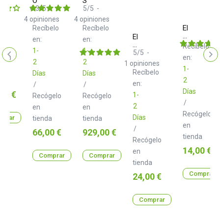
Overhub
Syntakt
4.3
/
5
-
5
/
5
-
4
opiniones
4
opiniones
Elektron
Recíbelo
Recíbelo
CA-
Elektron
en:
en:
4-
CA-
Recíbelo
1-
1-
5PN
9-
5
/
5
-
en:
gelo
MIDI
TW
2
2
1
opiniones
Cable
Twin
1-
Recíbelo
Días
Días
42
Balanced
2
a
cm
Jack
en:
/
/
Cable
Días
o
00 €
1-
Recógelo
Recógelo
92
/
2
en
en
cm
Recógelo
Días
prar
tienda
tienda
en
/
Precio
Precio
66,00 €
929,00 €
tienda
Recógelo
Precio
14,00 €
en
Comprar
Comprar
tienda
Comprar
Precio
24,00 €
Comprar