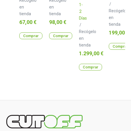
Recógelo
Recógelo
/
1-
en
en
Recógelo
2
tienda
tienda
en
Días
Precio
Precio
67,00 €
98,00 €
tienda
/
Recógelo
Precio
199,00 €
Comprar
Comprar
en
tienda
Comprar
Precio
1.299,00 €
Comprar