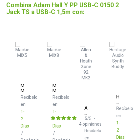
Combina Adam Hall Y PP USB-C 0150 2
Jack TS a USB-C 1,5m con:
Mackie
Mackie
MIX5
MIX8
Heritage
Recíbelo
Recíbelo
Audio
en:
en:
Synth
Allen
Recíbelo
1-
1-
Buddy
&
en:
Heath
5
/
5
-
2
2
Xone
1-
4
opiniones
Días
Días
92
2
Recíbelo
MK2
/
/
Días
en: