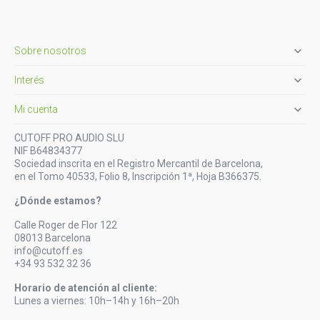

Sobre nosotros

Interés

Mi cuenta
CUTOFF PRO AUDIO SLU
NIF B64834377
Sociedad inscrita en el Registro Mercantil de Barcelona,
en el Tomo 40533, Folio 8, Inscripción 1ª, Hoja B366375.
¿Dónde estamos?
Calle Roger de Flor 122
08013 Barcelona
info@cutoff.es
+34 93 532 32 36
Horario de atención al cliente:
Lunes a viernes: 10h–14h y 16h–20h