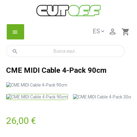

shopping_cart
menu
search
CME MIDI Cable 4-Pack 90cm
26,00 €