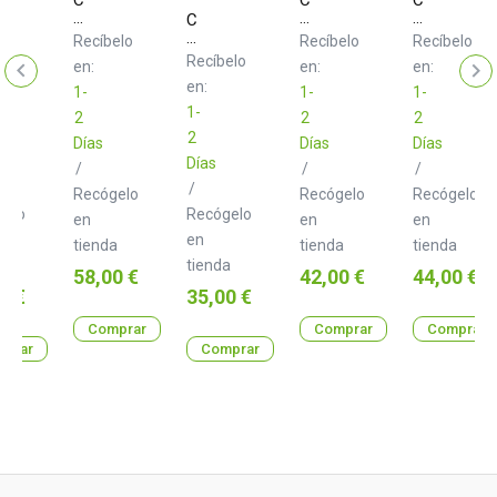
H4MIDI
U4MIDI
U6MIDI
CME
WC
WC
Pro
MIDI
Recíbelo
Recíbelo
Recíbelo
6
Thru5
elo
Recíbelo
en:
en:
en:
WC
en:
1-
1-
1-
1-
2
2
2
2
Días
Días
Días
Días
/
/
/
/
Recógelo
Recógelo
Recógelo
gelo
Recógelo
en
en
en
en
tienda
tienda
tienda
a
tienda
Precio
Precio
Precio
58,00 €
42,00 €
44,00 €
o
Precio
0 €
35,00 €
Comprar
Comprar
Comprar
prar
Comprar