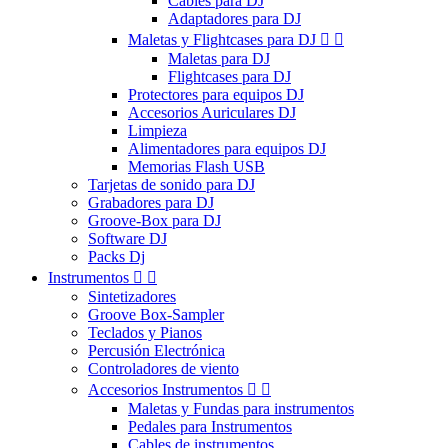
Cables para DJ
Adaptadores para DJ
Maletas y Flightcases para DJ


Maletas para DJ
Flightcases para DJ
Protectores para equipos DJ
Accesorios Auriculares DJ
Limpieza
Alimentadores para equipos DJ
Memorias Flash USB
Tarjetas de sonido para DJ
Grabadores para DJ
Groove-Box para DJ
Software DJ
Packs Dj
Instrumentos


Sintetizadores
Groove Box-Sampler
Teclados y Pianos
Percusión Electrónica
Controladores de viento
Accesorios Instrumentos


Maletas y Fundas para instrumentos
Pedales para Instrumentos
Cables de instrumentos