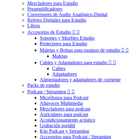
Mezcladores para Estudio
Preamplificadores
Conversores de Audio Analógico-Digital
Relojes Digitales para Estudio
Libros
Accesorios de Estudio


Soportes y Muebles Estudio
Protectores para Estudio
Maletas y Bolsas para equipos de estudio


Maletas
Cables y Adaptadores para estudio


Cables
Adaptadores
Alimentadores y adaptadores de corriente
Packs de estudio
Podcast / Streaming


Micrófonos para Podcast
Altavoces Multimedia
Mezcladores para podcast
Auriculares para podcast
Acondicionamiento acústico
Grabación portátil
Kits Podcast y Streaming
Accesorios para Podcast / Streaming