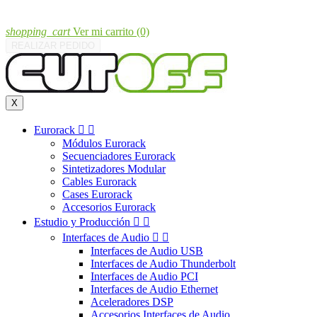
shopping_cart
Ver mi carrito
(0)
REALIZAR PEDIDO
X
Eurorack


Módulos Eurorack
Secuenciadores Eurorack
Sintetizadores Modular
Cables Eurorack
Cases Eurorack
Accesorios Eurorack
Estudio y Producción


Interfaces de Audio


Interfaces de Audio USB
Interfaces de Audio Thunderbolt
Interfaces de Audio PCI
Interfaces de Audio Ethernet
Aceleradores DSP
Accesorios Interfaces de Audio