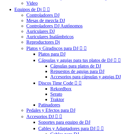
Video
Equipos de Dj


Controladores DJ
Mesas de mezcla DJ
Controladores DJ Autónomos
Auriculares DJ
Auriculares Inalámbricos
Reproductores Dj
Platos y Giradiscos para DJ


Platos para DJ
Cápsulas y agujas para tus platos de DJ


Cápsulas para platos de DJ
Repuestos de agujas para DJ
Accesorios para cápsulas y agujas DJ
Discos Time Code


Rekordbox
Serato
Traktor
Patinadores
Pedales y Efectos para DJ
Accesorios DJ


Soportes para equipo de DJ
Cables y Adaptadores para DJ

