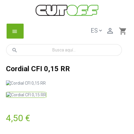

shopping_cart
menu
search
Cordial CFI 0,15 RR
4,50 €