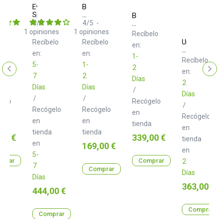
Eventide
Boss
Space
RV
m
Boss
6
5
/
5
-
4
/
5
-
RE-
R+
202
1
opiniones
1
opiniones
elo
Recíbelo
Universal
Recíbelo
Recíbelo
en:
Audio
en:
en:
1-
UAFX
Recíbelo
5-
1-
Del-
2
en:
Verb
7
2
Días
Ambience
2
Días
Días
Companion
/
Días
/
/
gelo
Recógelo
/
Recógelo
Recógelo
en
Recógelo
en
en
a
tienda
en
tienda
tienda
o
Precio
00 €
339,00 €
tienda
en
Precio
169,00 €
en
5-
prar
Comprar
2
7
Comprar
Días
Días
Precio
363,00 €
Precio
444,00 €
Comprar
Comprar