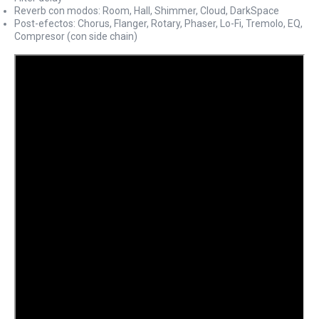
Reverb con modos: Room, Hall, Shimmer, Cloud, DarkSpace
Post-efectos: Chorus, Flanger, Rotary, Phaser, Lo-Fi, Tremolo, EQ,
Compresor (con side chain)