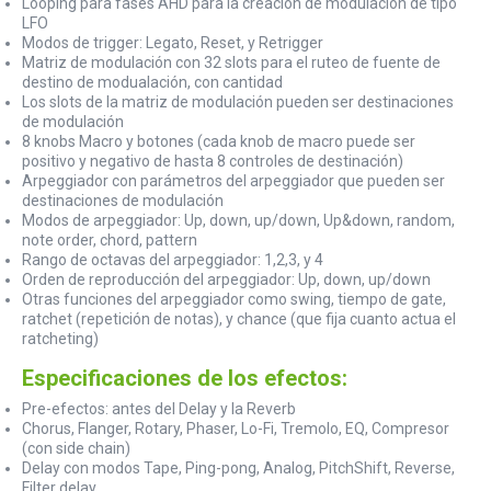
Looping para fases AHD para la creación de modulación de tipo
LFO
Modos de trigger: Legato, Reset, y Retrigger
Matriz de modulación con 32 slots para el ruteo de fuente de
destino de modualación, con cantidad
Los slots de la matriz de modulación pueden ser destinaciones
de modulación
8 knobs Macro y botones (cada knob de macro puede ser
positivo y negativo de hasta 8 controles de destinación)
Arpeggiador con parámetros del arpeggiador que pueden ser
destinaciones de modulación
Modos de arpeggiador: Up, down, up/down, Up&down, random,
note order, chord, pattern
Rango de octavas del arpeggiador: 1,2,3, y 4
Orden de reproducción del arpeggiador: Up, down, up/down
Otras funciones del arpeggiador como swing, tiempo de gate,
ratchet (repetición de notas), y chance (que fija cuanto actua el
ratcheting)
Especificaciones de los efectos:
Pre-efectos: antes del Delay y la Reverb
Chorus, Flanger, Rotary, Phaser, Lo-Fi, Tremolo, EQ, Compresor
(con side chain)
Delay con modos Tape, Ping-pong, Analog, PitchShift, Reverse,
Filter delay