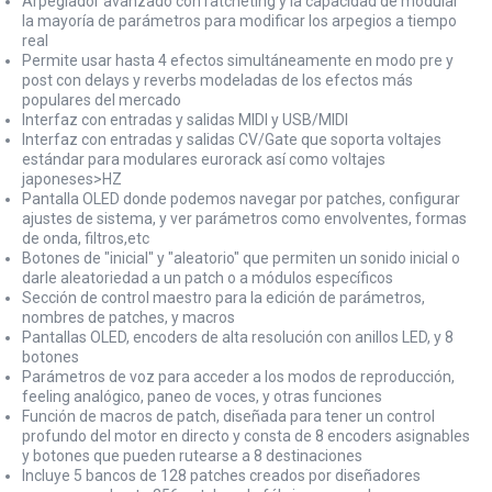
Arpegiador avanzado con ratcheting y la capacidad de modular
la mayoría de parámetros para modificar los arpegios a tiempo
real
Permite usar hasta 4 efectos simultáneamente en modo pre y
post con delays y reverbs modeladas de los efectos más
populares del mercado
Interfaz con entradas y salidas MIDI y USB/MIDI
Interfaz con entradas y salidas CV/Gate que soporta voltajes
estándar para modulares eurorack así como voltajes
japoneses>HZ
Pantalla OLED donde podemos navegar por patches, configurar
ajustes de sistema, y ver parámetros como envolventes, formas
de onda, filtros,etc
Botones de "inicial" y "aleatorio" que permiten un sonido inicial o
darle aleatoriedad a un patch o a módulos específicos
Sección de control maestro para la edición de parámetros,
nombres de patches, y macros
Pantallas OLED, encoders de alta resolución con anillos LED, y 8
botones
Parámetros de voz para acceder a los modos de reproducción,
feeling analógico, paneo de voces, y otras funciones
Función de macros de patch, diseñada para tener un control
profundo del motor en directo y consta de 8 encoders asignables
y botones que pueden rutearse a 8 destinaciones
Incluye 5 bancos de 128 patches creados por diseñadores