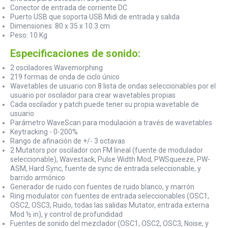
Conector de entrada de corriente DC
Puerto USB que soporta USB Midi de entrada y salida
Dimensiones: 80 x 35 x 10.3 cm
Peso: 10 Kg
Especificaciones de sonido:
2 osciladores Wavemorphing
219 formas de onda de ciclo único
Wavetables de usuario con 8 lista de ondas seleccionables por el
usuario por oscilador para crear wavetables propias
Cada oscilador y patch puede tener su propia wavetable de
usuario
Parámetro WaveScan para modulación a través de wavetables
Keytracking - 0-200%
Rango de afinación de +/- 3 octavas
2 Mutators por oscilador con FM lineal (fuente de modulador
seleccionable), Wavestack, Pulse Width Mod, PWSqueeze, PW-
ASM, Hard Sync, fuente de sync de entrada seleccionable, y
barrido armónico
Generador de ruido con fuentes de ruido blanco, y marrón
Ring modulator con fuentes de entrada seleccionables (OSC1,
OSC2, OSC3, Ruido, todas las salidas Mutator, entrada externa
Mod ½ in), y control de profundidad
Fuentes de sonido del mezclador (OSC1, OSC2, OSC3, Noise, y