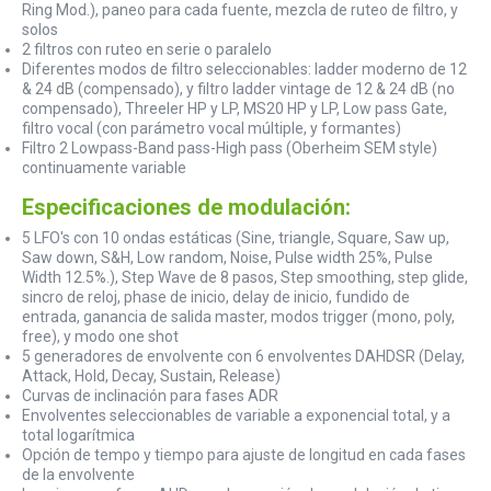
Ring Mod.), paneo para cada fuente, mezcla de ruteo de filtro, y
solos
2 filtros con ruteo en serie o paralelo
Diferentes modos de filtro seleccionables: ladder moderno de 12
& 24 dB (compensado), y filtro ladder vintage de 12 & 24 dB (no
compensado), Threeler HP y LP, MS20 HP y LP, Low pass Gate,
filtro vocal (con parámetro vocal múltiple, y formantes)
Filtro 2 Lowpass-Band pass-High pass (Oberheim SEM style)
continuamente variable
Especificaciones de modulación:
5 LFO's con 10 ondas estáticas (Sine, triangle, Square, Saw up,
Saw down, S&H, Low random, Noise, Pulse width 25%, Pulse
Width 12.5%.), Step Wave de 8 pasos, Step smoothing, step glide,
sincro de reloj, phase de inicio, delay de inicio, fundido de
entrada, ganancia de salida master, modos trigger (mono, poly,
free), y modo one shot
5 generadores de envolvente con 6 envolventes DAHDSR (Delay,
Attack, Hold, Decay, Sustain, Release)
Curvas de inclinación para fases ADR
Envolventes seleccionables de variable a exponencial total, y a
total logarítmica
Opción de tempo y tiempo para ajuste de longitud en cada fases
de la envolvente