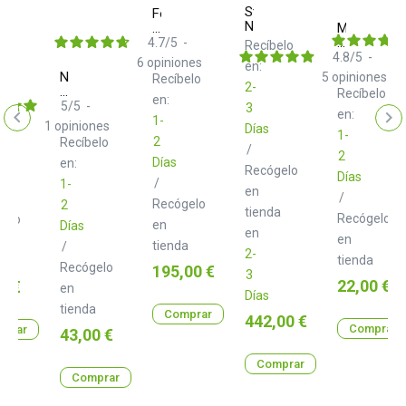
Strymon
Focal
NightSky
Listen
MyVolts
Professional
Ripcord
4.7
/
5
-
Recíbelo
AA928MS
4.8
/
5
-
saver
6
opiniones
en:
Neo
5
opiniones
Recíbelo
2-
asynth
d+
Recíbelo
elo
en:
oard
TRS
5
/
5
-
3
en:
r
Class
1-
1
opiniones
Días
B
1-
2
Recíbelo
2.0
/
2
Días
m
en:
Recógelo
Días
/
1-
en
/
Recógelo
2
tienda
Recógelo
gelo
en
Días
en
en
tienda
/
2-
tienda
a
Recógelo
Precio
195,00 €
3
Precio
o
22,00 €
0 €
en
Días
tienda
Comprar
Precio
442,00 €
Comprar
prar
Precio
43,00 €
Comprar
Comprar