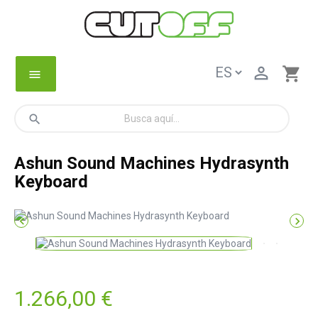

shopping_cart
menu
search
Ashun Sound Machines Hydrasynth
Keyboard


1.266,00 €