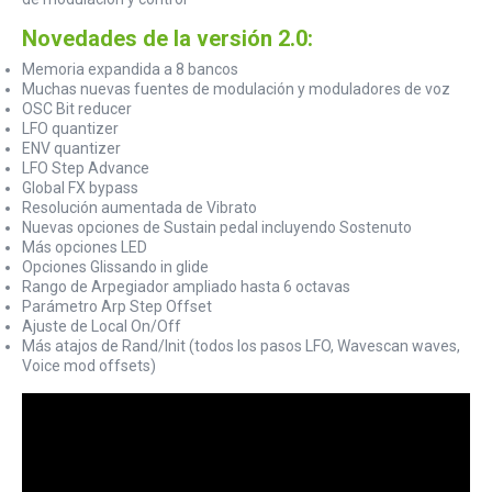
Novedades de la versión 2.0:
Memoria expandida a 8 bancos
Muchas nuevas fuentes de modulación y moduladores de voz
OSC Bit reducer
LFO quantizer
ENV quantizer
LFO Step Advance
Global FX bypass
Resolución aumentada de Vibrato
Nuevas opciones de Sustain pedal incluyendo Sostenuto
Más opciones LED
Opciones Glissando in glide
Rango de Arpegiador ampliado hasta 6 octavas
Parámetro Arp Step Offset
Ajuste de Local On/Off
Más atajos de Rand/Init (todos los pasos LFO, Wavescan waves,
Voice mod offsets)