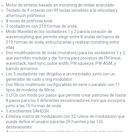
Motor de síntesis basado en morphing de ondas avanzado
Teclado de 4 octavas con 49 teclas sensibles a la velocidad y
aftertouch polifónico
8 voces de polifonía total
3 osciladores con 219 formas de onda
Modo Wavelist en los osciladores 1 y 2 para la creación de
wavemorphing que permite elegir entre 8 ondas del banco de
219 formas de onda, estructurarlas y realizar morphing entre
ellas
Dos modificadores de onda (mutators) para los osciladores 1 y 2,
que permiten modular y dar forma para procesos de FM lineal,
wavestack, hard sync, pulse width, PW squeeze, PW-ASM, y
barrido armónico
Los 3 osciladores van dirigidos a un mezclador junto con un
generador de ruido y ring modulator
Dos filtros multimodo configurables en serie o paralelo con 11
tipos de modelos de filtros
5 LFOs con modo por pasos que permite crear patrones de hasta
8 pasos para los 5 diferentes secuenciadores mini que incorpora
junto a las 10 formas de onda
5 envolventes DAHDSR
Extensa matriz de modulación con 32 ruteos de modulación que
puede definir el usuario para las 29 fuentes y las 155
destinaciones