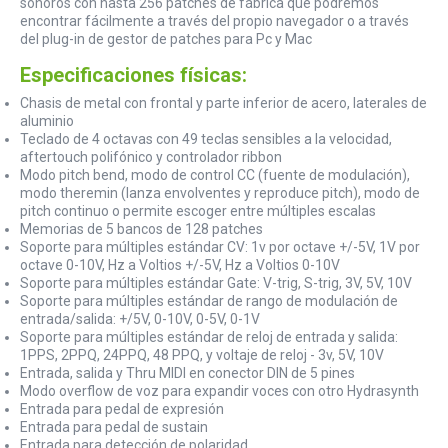
sonoros con hasta 256 patches de fábrica que podremos
encontrar fácilmente a través del propio navegador o a través
del plug-in de gestor de patches para Pc y Mac
Especificaciones físicas:
Chasis de metal con frontal y parte inferior de acero, laterales de
aluminio
Teclado de 4 octavas con 49 teclas sensibles a la velocidad,
aftertouch polifónico y controlador ribbon
Modo pitch bend, modo de control CC (fuente de modulación),
modo theremin (lanza envolventes y reproduce pitch), modo de
pitch continuo o permite escoger entre múltiples escalas
Memorias de 5 bancos de 128 patches
Soporte para múltiples estándar CV: 1v por octave +/-5V, 1V por
octave 0-10V, Hz a Voltios +/-5V, Hz a Voltios 0-10V
Soporte para múltiples estándar Gate: V-trig, S-trig, 3V, 5V, 10V
Soporte para múltiples estándar de rango de modulación de
entrada/salida: +/5V, 0-10V, 0-5V, 0-1V
Soporte para múltiples estándar de reloj de entrada y salida:
1PPS, 2PPQ, 24PPQ, 48 PPQ, y voltaje de reloj - 3v, 5V, 10V
Entrada, salida y Thru MIDI en conector DIN de 5 pines
Modo overflow de voz para expandir voces con otro Hydrasynth
Entrada para pedal de expresión
Entrada para pedal de sustain
Entrada para detección de polaridad