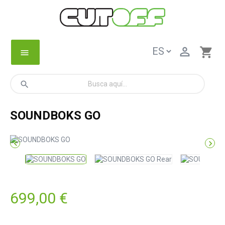

shopping_cart
menu
search
SOUNDBOKS GO


699,00 €