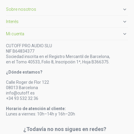

Sobre nosotros

Interés

Mi cuenta
CUTOFF PRO AUDIO SLU
NIF B64834377
Sociedad inscrita en el Registro Mercantil de Barcelona,
en el Tomo 40533, Folio 8, Inscripción 1ª, Hoja B366375.
¿Dónde estamos?
Calle Roger de Flor 122
08013 Barcelona
info@cutoff.es
+34 93 532 32 36
Horario de atención al cliente:
Lunes a viernes: 10h–14h y 16h–20h
¿Todavía no nos sigues en redes?