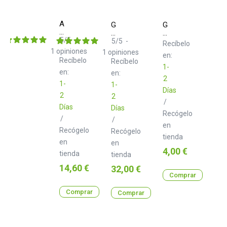
Adam
Gator
Gator
Hall
Frameworks
Frameworks
S8BB
5
/
5
-
GFW-
GFW-
5
/
5
-
Recíbelo
Pie
MIC-
MIC-
1
opiniones
1
opiniones
en:
de
0601
CLIP
Recíbelo
Recíbelo
Micro
1-
para
en:
en:
2
Mesa
1-
1-
Días
2
2
/
Días
Días
Recógelo
/
/
en
Recógelo
Recógelo
tienda
en
en
Precio
4,00 €
tienda
tienda
Precio
14,60 €
Precio
32,00 €
Comprar
Comprar
Comprar