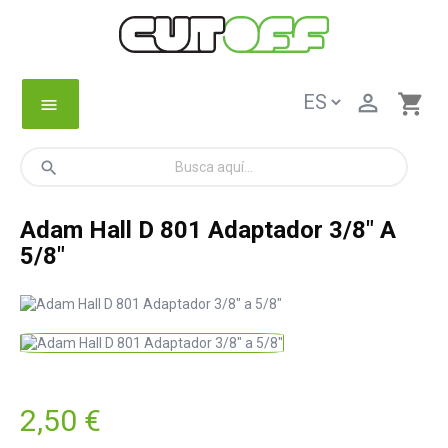

shopping_cart
menu
search
Adam Hall D 801 Adaptador 3/8" A
5/8"
2,50 €