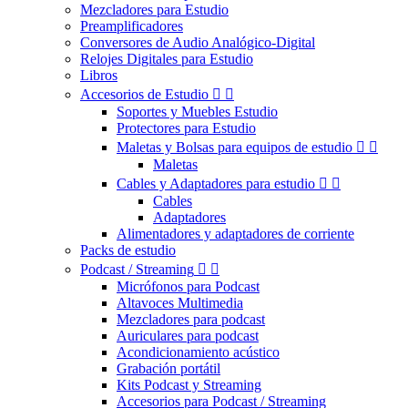
Mezcladores para Estudio
Preamplificadores
Conversores de Audio Analógico-Digital
Relojes Digitales para Estudio
Libros
Accesorios de Estudio


Soportes y Muebles Estudio
Protectores para Estudio
Maletas y Bolsas para equipos de estudio


Maletas
Cables y Adaptadores para estudio


Cables
Adaptadores
Alimentadores y adaptadores de corriente
Packs de estudio
Podcast / Streaming


Micrófonos para Podcast
Altavoces Multimedia
Mezcladores para podcast
Auriculares para podcast
Acondicionamiento acústico
Grabación portátil
Kits Podcast y Streaming
Accesorios para Podcast / Streaming