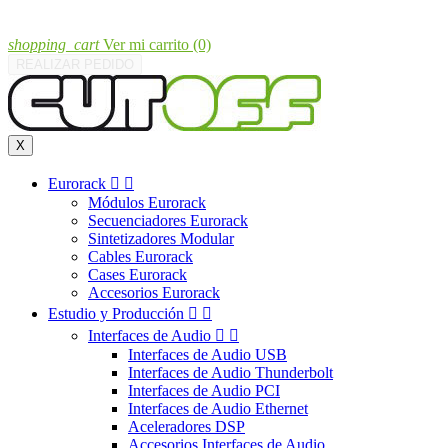
shopping_cart
Ver mi carrito
(0)
REALIZAR PEDIDO
X
Eurorack


Módulos Eurorack
Secuenciadores Eurorack
Sintetizadores Modular
Cables Eurorack
Cases Eurorack
Accesorios Eurorack
Estudio y Producción


Interfaces de Audio


Interfaces de Audio USB
Interfaces de Audio Thunderbolt
Interfaces de Audio PCI
Interfaces de Audio Ethernet
Aceleradores DSP
Accesorios Interfaces de Audio