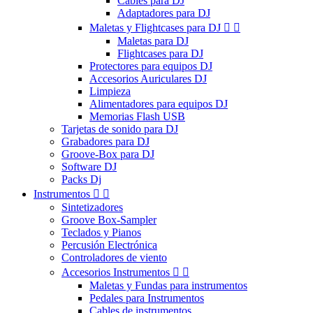
Cables para DJ
Adaptadores para DJ
Maletas y Flightcases para DJ


Maletas para DJ
Flightcases para DJ
Protectores para equipos DJ
Accesorios Auriculares DJ
Limpieza
Alimentadores para equipos DJ
Memorias Flash USB
Tarjetas de sonido para DJ
Grabadores para DJ
Groove-Box para DJ
Software DJ
Packs Dj
Instrumentos


Sintetizadores
Groove Box-Sampler
Teclados y Pianos
Percusión Electrónica
Controladores de viento
Accesorios Instrumentos


Maletas y Fundas para instrumentos
Pedales para Instrumentos
Cables de instrumentos