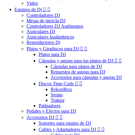
Video
Equipos de Dj


Controladores DJ
Mesas de mezcla DJ
Controladores DJ Autónomos
Auriculares DJ
Auriculares Inalámbricos
Reproductores Dj
Platos y Giradiscos para DJ


Platos para DJ
Cápsulas y agujas para tus platos de DJ


Cápsulas para platos de DJ
Repuestos de agujas para DJ
Accesorios para cápsulas y agujas DJ
Discos Time Code


Rekordbox
Serato
Traktor
Patinadores
Pedales y Efectos para DJ
Accesorios DJ


Soportes para equipo de DJ
Cables y Adaptadores para DJ

