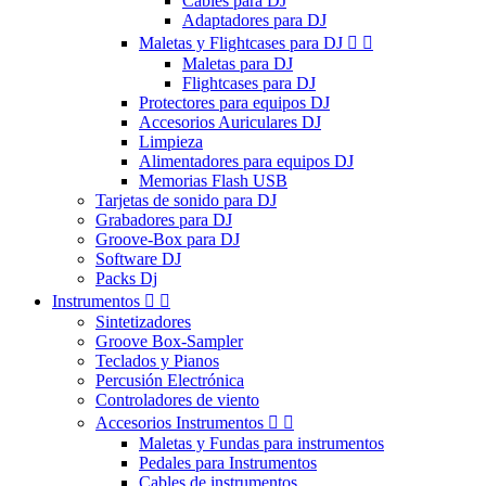
Cables para DJ
Adaptadores para DJ
Maletas y Flightcases para DJ


Maletas para DJ
Flightcases para DJ
Protectores para equipos DJ
Accesorios Auriculares DJ
Limpieza
Alimentadores para equipos DJ
Memorias Flash USB
Tarjetas de sonido para DJ
Grabadores para DJ
Groove-Box para DJ
Software DJ
Packs Dj
Instrumentos


Sintetizadores
Groove Box-Sampler
Teclados y Pianos
Percusión Electrónica
Controladores de viento
Accesorios Instrumentos


Maletas y Fundas para instrumentos
Pedales para Instrumentos
Cables de instrumentos