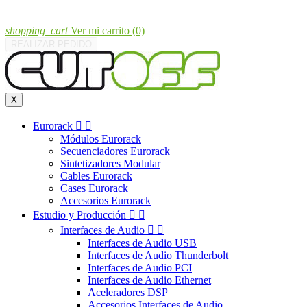
shopping_cart
Ver mi carrito
(0)
REALIZAR PEDIDO
X
Eurorack


Módulos Eurorack
Secuenciadores Eurorack
Sintetizadores Modular
Cables Eurorack
Cases Eurorack
Accesorios Eurorack
Estudio y Producción


Interfaces de Audio


Interfaces de Audio USB
Interfaces de Audio Thunderbolt
Interfaces de Audio PCI
Interfaces de Audio Ethernet
Aceleradores DSP
Accesorios Interfaces de Audio