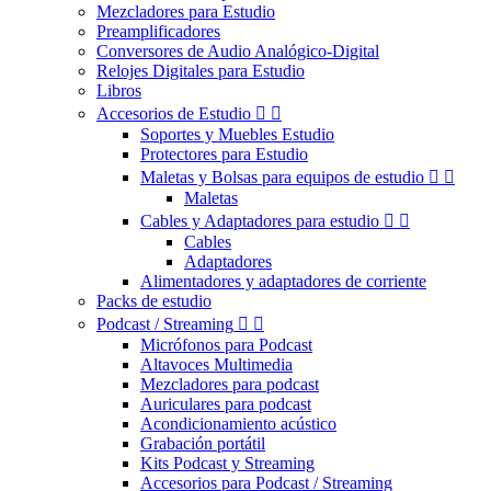
Mezcladores para Estudio
Preamplificadores
Conversores de Audio Analógico-Digital
Relojes Digitales para Estudio
Libros
Accesorios de Estudio


Soportes y Muebles Estudio
Protectores para Estudio
Maletas y Bolsas para equipos de estudio


Maletas
Cables y Adaptadores para estudio


Cables
Adaptadores
Alimentadores y adaptadores de corriente
Packs de estudio
Podcast / Streaming


Micrófonos para Podcast
Altavoces Multimedia
Mezcladores para podcast
Auriculares para podcast
Acondicionamiento acústico
Grabación portátil
Kits Podcast y Streaming
Accesorios para Podcast / Streaming