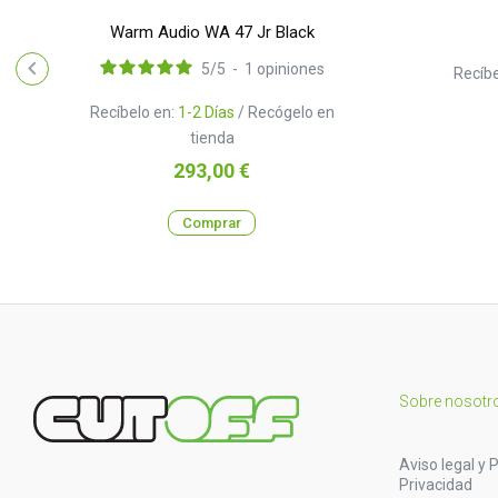
Warm Audio WA 47 Jr Black
5
/
5
-
1
opiniones
Recíbe
Recíbelo en:
1-2 Días
/ Recógelo en
tienda
Precio
293,00 €
Comprar
Sobre nosotr
Aviso legal y P
Privacidad