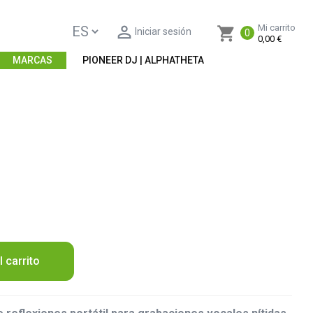

Mi carrito
shopping_cart
Iniciar sesión
0
0,00 €
MARCAS
PIONEER DJ | ALPHATHETA
l carrito