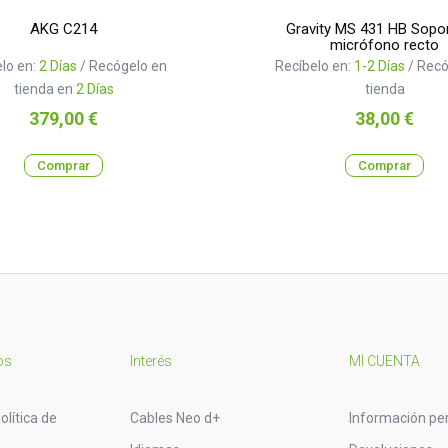
AKG C214
Gravity MS 431 HB Sopo
micrófono recto
lo en:
2 Días
/ Recógelo en
Recíbelo en:
1-2 Días
/ Recó
tienda en
2 Días
tienda
Precio
Precio
379,00 €
38,00 €
Comprar
Comprar
os
Interés
MI CUENTA
olítica de
Cables Neo d+
Información pe