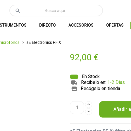
search
NSTRUMENTOS
DIRECTO
ACCESORIOS
OFERTAS
micrófonos
sE Electronics RF X
92,00 €
En Stock
Recíbelo en:
1-2 Días
Recógelo en tienda
Añadir a