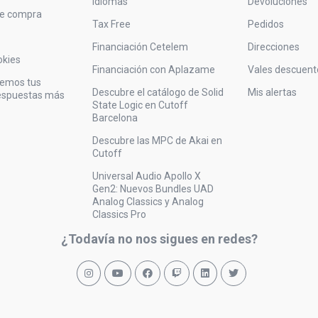
Idiomas
Devoluciones
de compra
Tax Free
Pedidos
Financiación Cetelem
Direcciones
okies
Financiación con Aplazame
Vales descuent
vemos tus
Descubre el catálogo de Solid
Mis alertas
respuestas más
State Logic en Cutoff
Barcelona
Descubre las MPC de Akai en
Cutoff
Universal Audio Apollo X
Gen2: Nuevos Bundles UAD
Analog Classics y Analog
Classics Pro
¿Todavía no nos sigues en redes?