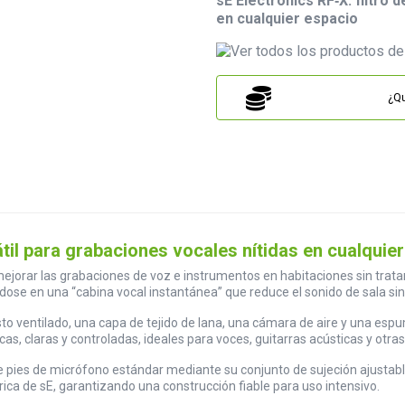
sE Electronics RF‑X: filtro 
en cualquier espacio
¿Qu
tátil para grabaciones vocales nítidas en cualquie
 mejorar las grabaciones de voz e instrumentos en habitaciones sin trata
dose en una “cabina vocal instantánea” que reduce el sonido de sala sin 
 ventilado, una capa de tejido de lana, una cámara de aire y una espum
as, claras y controladas, ideales para voces, guitarras acústicas y otr
e pies de micrófono estándar mediante su conjunto de sujeción ajustable,
ca de sE, garantizando una construcción fiable para uso intensivo.