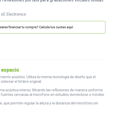
de reflexiones portátil para grabaciones vocales nítidas
ieres financiar tu compra? Calcula tus cuotas aquí.
r espacio
miento acústico. Utiliza la misma tecnología de diseño que el
colorear el timbre original.
a acústica interior, filtrando las reflexiones de manera uniforme
as fuentes cercanas al micrófono en estudios domésticos o móviles.
 que permite regular la altura y la distancia del micrófono sin