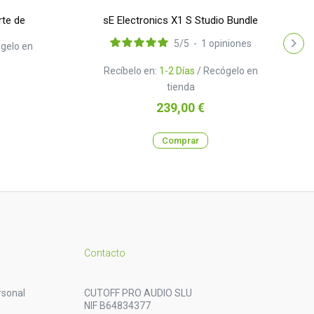
rte de
sE Electronics X1 S Studio Bundle
5
/
5
-
1
opiniones
gelo en
Recíbelo en:
1-2 Días
/ Recógelo en
tienda
Precio
239,00 €
Comprar
Contacto
rsonal
CUTOFF PRO AUDIO SLU
NIF B64834377