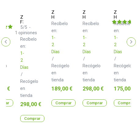
m
Zoom
Zoom
Zoom
udio
Zoom
H4essential
H6essential
H2essentia
F3
elo
Recíbelo
Recíbelo
Recíbelo
5
/
5
-
en:
en:
en:
1
opiniones
1-
1-
1-
Recíbelo
2
2
2
en:
Días
Días
Días
1-
/
/
/
2
gelo
Recógelo
Recógelo
Recógelo
Días
en
en
en
/
a
tienda
tienda
tienda
Recógelo
o
Precio
Precio
Precio
00 €
189,00 €
298,00 €
175,00 €
en
tienda
prar
Precio
Comprar
Comprar
Comprar
298,00 €
Comprar