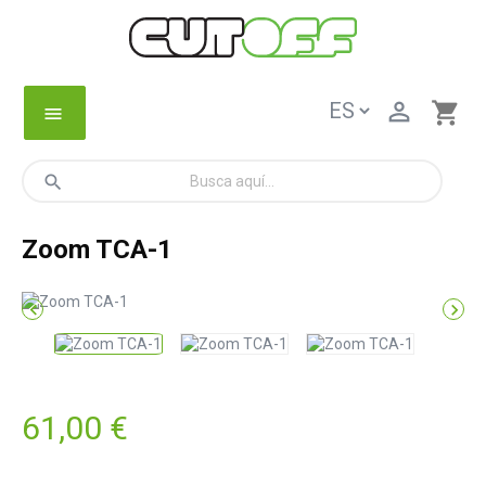

shopping_cart
menu
search
Zoom TCA-1


61,00 €