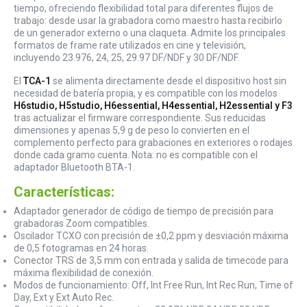
tiempo, ofreciendo flexibilidad total para diferentes flujos de
trabajo: desde usar la grabadora como maestro hasta recibirlo
de un generador externo o una claqueta. Admite los principales
formatos de frame rate utilizados en cine y televisión,
incluyendo 23.976, 24, 25, 29.97 DF/NDF y 30 DF/NDF.
El
TCA-1
se alimenta directamente desde el dispositivo host sin
necesidad de batería propia, y es compatible con los modelos
H6studio, H5studio, H6essential, H4essential, H2essential y F3
tras actualizar el firmware correspondiente. Sus reducidas
dimensiones y apenas 5,9 g de peso lo convierten en el
complemento perfecto para grabaciones en exteriores o rodajes
donde cada gramo cuenta. Nota: no es compatible con el
adaptador Bluetooth BTA-1.
Características:
Adaptador generador de código de tiempo de precisión para
grabadoras Zoom compatibles.
Oscilador TCXO con precisión de ±0,2 ppm y desviación máxima
de 0,5 fotogramas en 24 horas.
Conector TRS de 3,5 mm con entrada y salida de timecode para
máxima flexibilidad de conexión.
Modos de funcionamiento: Off, Int Free Run, Int Rec Run, Time of
Day, Ext y Ext Auto Rec.