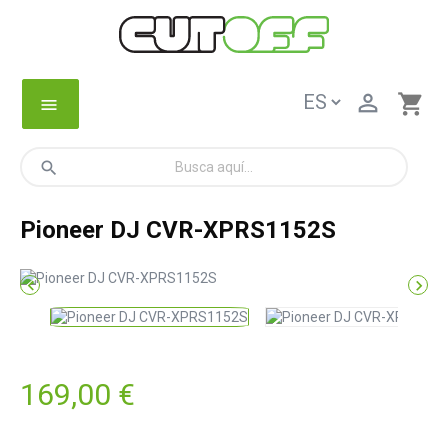

shopping_cart
menu
search
Pioneer DJ CVR-XPRS1152S


169,00 €