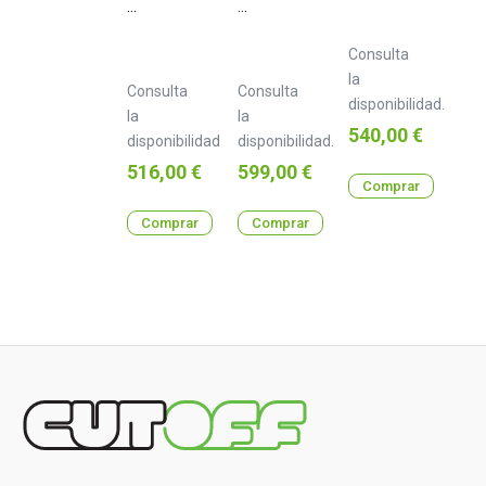
DJ
DJ
XPRS122
XPRS152
Consulta
la
Consulta
Consulta
disponibilidad.
la
la
Precio
540,00 €
disponibilidad
disponibilidad.
Precio
Precio
516,00 €
599,00 €
Comprar
Comprar
Comprar