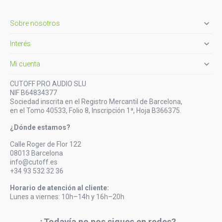

Sobre nosotros

Interés

Mi cuenta
CUTOFF PRO AUDIO SLU
NIF B64834377
Sociedad inscrita en el Registro Mercantil de Barcelona,
en el Tomo 40533, Folio 8, Inscripción 1ª, Hoja B366375.
¿Dónde estamos?
Calle Roger de Flor 122
08013 Barcelona
info@cutoff.es
+34 93 532 32 36
Horario de atención al cliente:
Lunes a viernes: 10h–14h y 16h–20h
¿Todavía no nos sigues en redes?