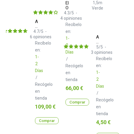
Elektron
Overhub
4.3
/
5
-
4
opiniones
Audio
Recíbelo
Technica
ATH
4.7
/
5
-
en:
M40x
6
opiniones
Adam
1-
Hall
Recíbelo
2
K3MIDI0150GRN
5
/
5
-
en:
Cable
Días
3
opiniones
MIDI
1-
Recíbelo
/
1,5m
2
Verde
en:
Recógelo
Días
1-
en
/
2
tienda
Recógelo
Días
Precio
66,00 €
en
/
tienda
Recógelo
Comprar
Precio
109,00 €
en
tienda
Comprar
Precio
4,50 €