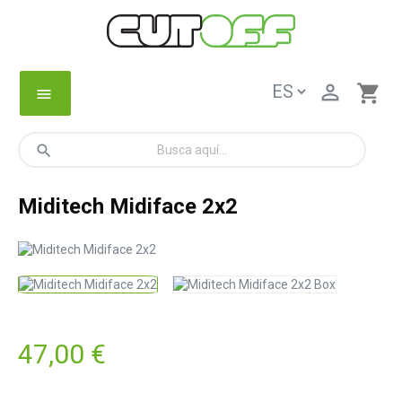

shopping_cart
menu
search
Miditech Midiface 2x2
47,00 €