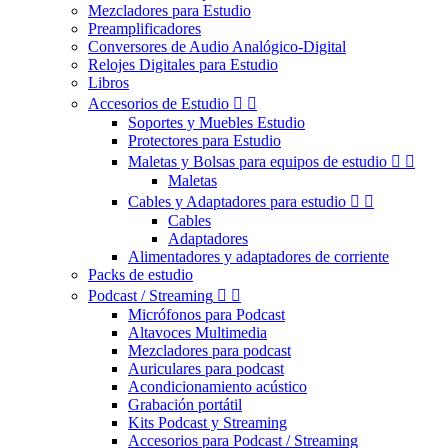
Mezcladores para Estudio
Preamplificadores
Conversores de Audio Analógico-Digital
Relojes Digitales para Estudio
Libros
Accesorios de Estudio


Soportes y Muebles Estudio
Protectores para Estudio
Maletas y Bolsas para equipos de estudio


Maletas
Cables y Adaptadores para estudio


Cables
Adaptadores
Alimentadores y adaptadores de corriente
Packs de estudio
Podcast / Streaming


Micrófonos para Podcast
Altavoces Multimedia
Mezcladores para podcast
Auriculares para podcast
Acondicionamiento acústico
Grabación portátil
Kits Podcast y Streaming
Accesorios para Podcast / Streaming