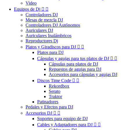
Video
Equipos de Dj


Controladores DJ
Mesas de mezcla DJ
Controladores DJ Autónomos
Auriculares DJ
Auriculares Inalámbricos
Reproductores Dj
Platos y Giradiscos para DJ


Platos para DJ
Cápsulas y agujas para tus platos de DJ


Cápsulas para platos de DJ
Repuestos de agujas para DJ
Accesorios para cápsulas y agujas DJ
Discos Time Code


Rekordbox
Serato
Traktor
Patinadores
Pedales y Efectos para DJ
Accesorios DJ


Soportes para equipo de DJ
Cables y Adaptadores para DJ

