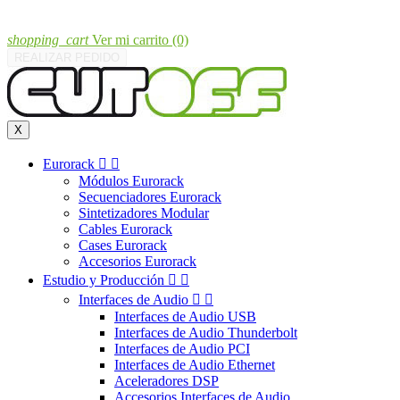
shopping_cart
Ver mi carrito
(0)
REALIZAR PEDIDO
X
Eurorack


Módulos Eurorack
Secuenciadores Eurorack
Sintetizadores Modular
Cables Eurorack
Cases Eurorack
Accesorios Eurorack
Estudio y Producción


Interfaces de Audio


Interfaces de Audio USB
Interfaces de Audio Thunderbolt
Interfaces de Audio PCI
Interfaces de Audio Ethernet
Aceleradores DSP
Accesorios Interfaces de Audio