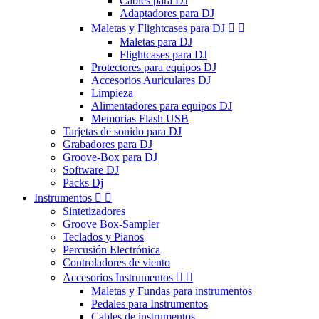
Cables para DJ
Adaptadores para DJ
Maletas y Flightcases para DJ


Maletas para DJ
Flightcases para DJ
Protectores para equipos DJ
Accesorios Auriculares DJ
Limpieza
Alimentadores para equipos DJ
Memorias Flash USB
Tarjetas de sonido para DJ
Grabadores para DJ
Groove-Box para DJ
Software DJ
Packs Dj
Instrumentos


Sintetizadores
Groove Box-Sampler
Teclados y Pianos
Percusión Electrónica
Controladores de viento
Accesorios Instrumentos


Maletas y Fundas para instrumentos
Pedales para Instrumentos
Cables de instrumentos