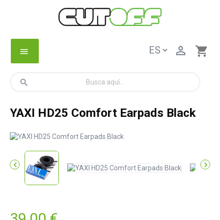

shopping_cart
menu
search
YAXI HD25 Comfort Earpads Black


39,00 €