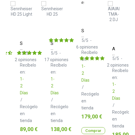
Sennheiser
HD
25
5
/
5
-
Sennheiser
Sennheiser
Plus
6
opiniones
HD
HD
AIAIAI
Recíbelo
25
25
4.5
/
5
-
5
/
5
-
TMA-
Light
2
5
/
5
-
en:
2
opiniones
17
opiniones
DJ
Recíbelo
Recíbelo
2
opiniones
1-
Recíbelo
en:
en:
2
en:
1-
1-
Días
1-
2
2
/
2
Días
Días
Recógelo
Días
/
/
en
/
Recógelo
Recógelo
tienda
Recógelo
en
en
Precio
179,00 €
en
tienda
tienda
tienda
Precio
Precio
89,00 €
138,00 €
Comprar
Precio
185,00 €