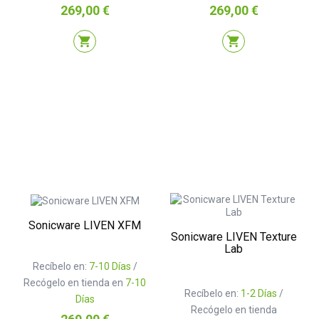
Precio
Precio
269,00 €
269,00 €
shopping_cart
shopping_cart
Sonicware LIVEN XFM
Sonicware LIVEN Texture
Lab
Recíbelo en:
7-10 Días
/
Recógelo en tienda en
7-10
Recíbelo en:
1-2 Días
/
Días
Recógelo en tienda
Precio