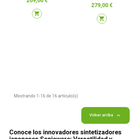
269,00 €
Precio
279,00 €
shopping_cart
shopping_cart
Mostrando 1-16 de 16 artículo(s)

Volver arriba
Conoce los innovadores sintetizadores