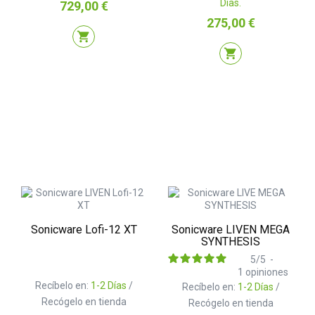
Días.
Precio
729,00 €
Precio
275,00 €
shopping_cart
shopping_cart
Sonicware Lofi-12 XT
Sonicware LIVEN MEGA
SYNTHESIS
5
/
5
-
1
opiniones
Recíbelo en:
1-2 Días
/
Recíbelo en:
1-2 Días
/
Recógelo en tienda
Recógelo en tienda