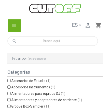

shopping_cart
menu
search
Filtrar por
(16 productos)
Categorías
Accesorios de Estudio
(1)
Accesorios Instrumentos
(1)
Alimentadores para equipos DJ
(1)
Alimentadores y adaptadores de corriente
(1)
Groove Box-Sampler
(11)