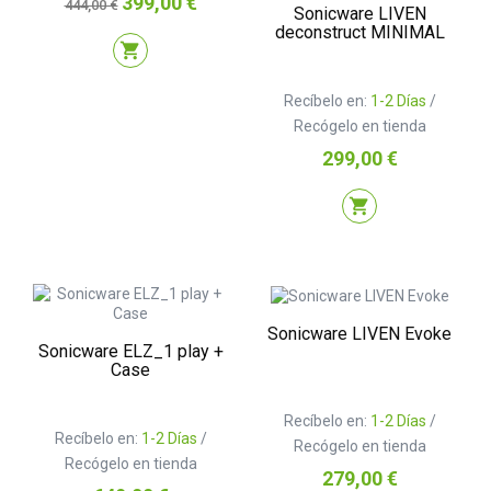
399,00 €
444,00 €
Sonicware LIVEN
base
deconstruct MINIMAL
shopping_cart
Recíbelo en:
1-2 Días
/
Recógelo en tienda
Precio
299,00 €
shopping_cart
Sonicware LIVEN Evoke
Sonicware ELZ_1 play +
Case
Recíbelo en:
1-2 Días
/
Recíbelo en:
1-2 Días
/
Recógelo en tienda
Recógelo en tienda
Precio
279,00 €