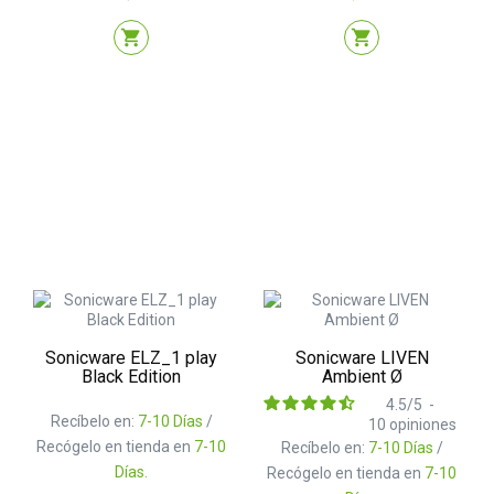
shopping_cart
shopping_cart
Sonicware ELZ_1 play
Sonicware LIVEN
Black Edition
Ambient Ø
4.5
/
5
-
Recíbelo en:
7-10 Días
/
10
opiniones
Recógelo en tienda en
7-10
Recíbelo en:
7-10 Días
/
Días.
Recógelo en tienda en
7-10