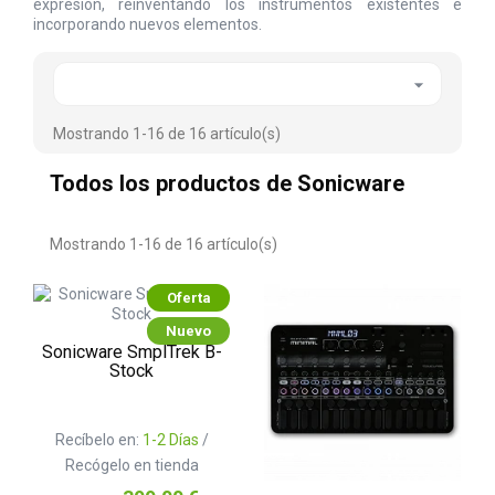
expresión, reinventando los instrumentos existentes e
incorporando nuevos elementos.

Mostrando 1-16 de 16 artículo(s)
Todos los productos de Sonicware
Mostrando 1-16 de 16 artículo(s)
Oferta
Nuevo
Sonicware SmplTrek B-
Stock
Recíbelo en:
1-2 Días
/
Recógelo en tienda
Precio
Precio