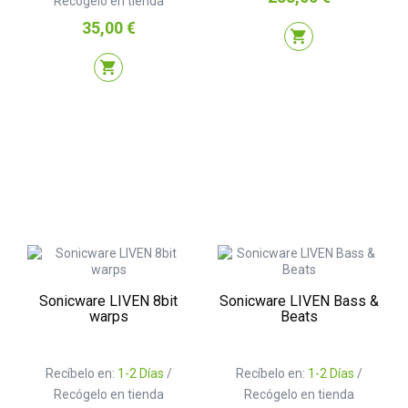
Recógelo en tienda
Precio
35,00 €
shopping_cart
shopping_cart
Sonicware LIVEN 8bit
Sonicware LIVEN Bass &
warps
Beats
Recíbelo en:
1-2 Días
/
Recíbelo en:
1-2 Días
/
Recógelo en tienda
Recógelo en tienda