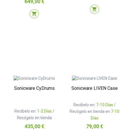
Precio
649,00 €
shopping_cart
shopping_cart
Sonicware CyDrums
Sonicware LIVEN Case
Recíbelo en:
7-10 Días
/
Recíbelo en:
1-2 Días
/
Recógelo en tienda en
7-10
Recógelo en tienda
Días
Precio
Precio
435,00 €
79,00 €