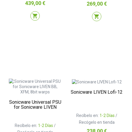
Precio
439,00 €
Precio
269,00 €
shopping_cart
shopping_cart
Sonicware LIVEN Lofi-12
Sonicware Universal PSU
for Sonicware LIVEN
Recíbelo en:
1-2 Días
/
Recógelo en tienda
Recíbelo en:
1-2 Días
/
Precio
238,00 €