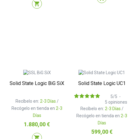
shopping_cart
Solid State Logic BiG SiX
Solid State Logic UC1
5
/
5
-
Recíbelo en:
2-3 Días
/
5
opiniones
Recógelo en tienda en
2-3
Recíbelo en:
2-3 Días
/
Días
Recógelo en tienda en
2-3
Días
Precio
1.880,00 €
Precio
599,00 €
shopping_cart