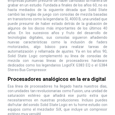
empresas pueden presumir de haber cambiado la manera de
grabar en un estudio. Fundada a finales de los años 60, no es
hasta mediados de la siguiente década que Solid State
cambió las reglas de juego con consolas de mezcla basadas
en transistores como la legendaria SL 4000 B, una unidad que
puede presumir de haber estado detrás de la grabación de
algunos de los discos más importantes de los últimos 40
años. En los sucesivos años y fruto del desarrollo de
tecnologías digitales, sus consolas siguieron añadiendo
nuevas características como la inclusión de faders
motorizados, algo básico para realizar tareas de
automatización y rellamada de ajustes. Ya en los años 90,
Solid State Logic complementó su línea de consolas de
mezcla con nuevas líneas de procesadores hardware
dedicados como los legendarios LogicFX G383 EQ o el G384
Stereo Bus Compressor.
Procesadores analógicos en la era digital
Esa línea de procesadores ha llegado hasta nuestros días,
con unidades tan revolucionarias como Fusion, una unidad de
saturación estéreo que añadirá ese punto extra que
necesitaremos en nuestras producciones. Incluso puedes
disfrutar del sonido Solid State Logic en tu home estudio con
equipos como el mezclador SiX, que incluye un compresor
estéreo muy versátil.