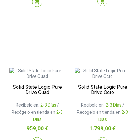
shopping_cart
shopping_cart
Solid State Logic Pure
Solid State Logic Pure
Drive Quad
Drive Octo
Recíbelo en:
2-3 Días
/
Recíbelo en:
2-3 Días
/
Recógelo en tienda en
2-3
Recógelo en tienda en
2-3
Días
Días
Precio
Precio
959,00 €
1.799,00 €