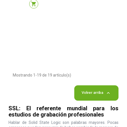
shopping_cart
Mostrando 1-19 de 19 artículo(s)

Volver arriba
SSL: El referente mundial para los
estudios de grabación profesionales
Hablar de Solid State Logic son palabras mayores. Pocas