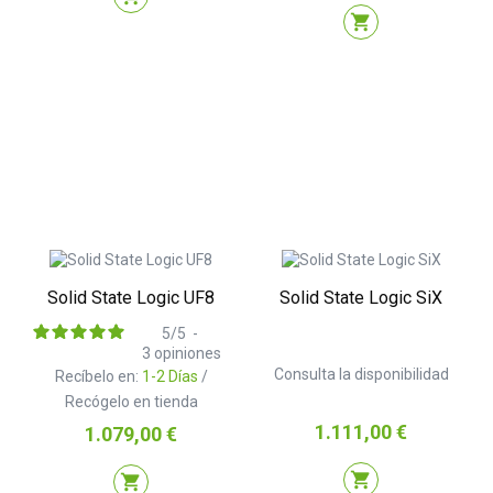
shopping_cart
Solid State Logic UF8
Solid State Logic SiX
5
/
5
-
3
opiniones
Consulta la disponibilidad
Recíbelo en:
1-2 Días
/
Recógelo en tienda
Precio
1.111,00 €
Precio
1.079,00 €
shopping_cart
shopping_cart