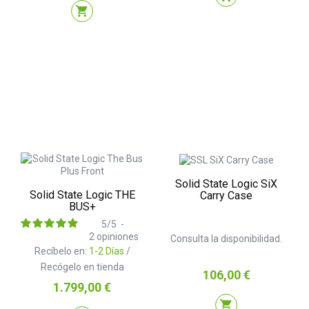
shopping_cart
Solid State Logic SiX
Solid State Logic THE
Carry Case
BUS+
5
/
5
-
2
opiniones
Consulta la disponibilidad.
Recíbelo en:
1-2 Días
/
Recógelo en tienda
Precio
106,00 €
Precio
1.799,00 €
shopping_cart