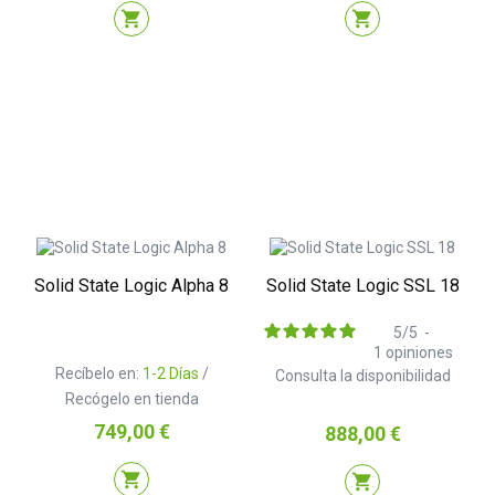
shopping_cart
shopping_cart
Solid State Logic Alpha 8
Solid State Logic SSL 18
5
/
5
-
1
opiniones
Recíbelo en:
1-2 Días
/
Consulta la disponibilidad
Recógelo en tienda
Precio
749,00 €
Precio
888,00 €
shopping_cart
shopping_cart