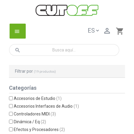

shopping_cart
menu
search
Filtrar por
(19 productos)
Categorías
Accesorios de Estudio
(1)
Accesorios Interfaces de Audio
(1)
Controladores MIDI
(3)
Dinámica / Eq
(2)
Efectos y Procesadores
(2)