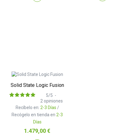
Solid State Logic Fusion
5
/
5
-
2
opiniones
Recíbelo en:
2-3 Días
/
Recógelo en tienda en
2-3
Días
Precio
1.479,00 €