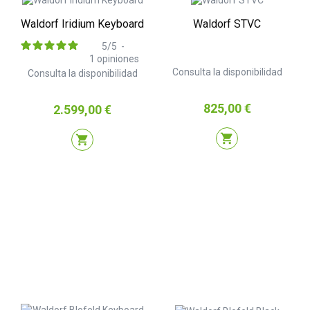
Waldorf Iridium Keyboard
Waldorf STVC
5
/
5
-
1
opiniones
Consulta la disponibilidad
Consulta la disponibilidad
Precio
825,00 €
Precio
2.599,00 €
shopping_cart
shopping_cart