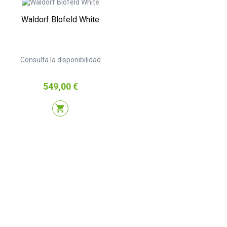
Waldorf Blofeld White
Consulta la disponibilidad
Precio
549,00 €
shopping_cart