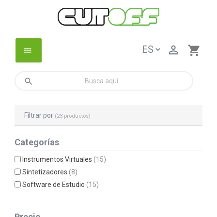

shopping_cart
menu
search
Filtrar por
(23 productos)
Categorías
Instrumentos Virtuales
(15)
Sintetizadores
(8)
Software de Estudio
(15)
Precio