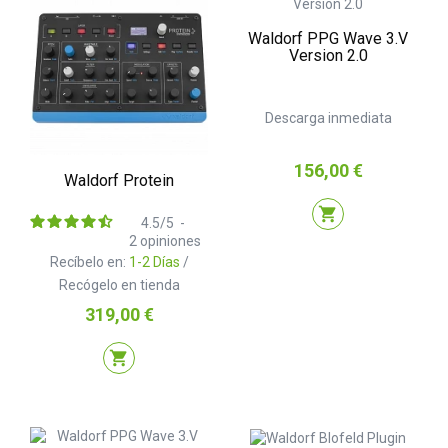
Waldorf PPG Wave 3.V
Version 2.0
Descarga inmediata
Precio
156,00 €
Waldorf Protein
shopping_cart
4.5
/
5
-
2
opiniones
Recíbelo en:
1-2 Días
/
Recógelo en tienda
Precio
319,00 €
shopping_cart