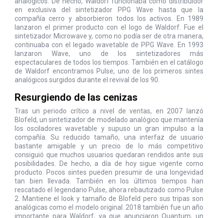
analógicos. De hecho, Waldorf funcionaba como distribuidor
en exclusiva del sintetizador PPG Wave hasta que la
compañía cerro y absorbieron todos los activos. En 1989
lanzaron el primer producto con el logo de Waldorf. Fue el
sintetizador Microwave y, como no podía ser de otra manera,
continuaba con el legado wavetable de PPG Wave. En 1993
lanzaron Wave, uno de los sintetizadores más
espectaculares de todos los tiempos. También en el catálogo
de Waldorf encontramos Pulse, uno de los primeros sintes
analógicos surgidos durante el revival de los 90.
Resurgiendo de las cenizas
Tras un periodo crítico a nivel de ventas, en 2007 lanzó
Blofeld, un sintetizador de modelado analógico que mantenía
los osciladores wavetable y supuso un gran impulso a la
compañía. Su reducido tamaño, una interfaz de usuario
bastante amigable y un precio de lo más competitivo
consiguió que muchos usuarios quedaran rendidos ante sus
posibilidades. De hecho, a día de hoy sigue vigente como
producto. Pocos sintes pueden presumir de una longevidad
tan bien llevada. También en los últimos tiempos han
rescatado el legendario Pulse, ahora rebautizado como Pulse
2. Mantiene el look y tamaño de Blofeld pero sus tripas son
analógicas como el modelo original. 2018 también fue un año
importante para Waldorf, ya que anunciaron Quantum, un