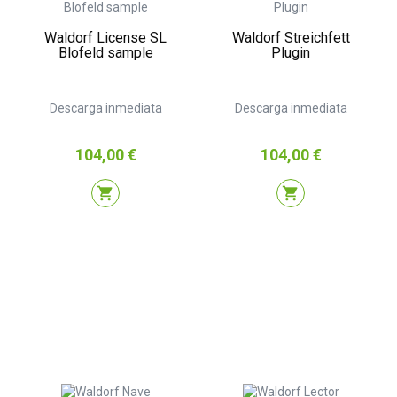
Waldorf License SL
Waldorf Streichfett
Blofeld sample
Plugin
Descarga inmediata
Descarga inmediata
Precio
Precio
104,00 €
104,00 €
shopping_cart
shopping_cart