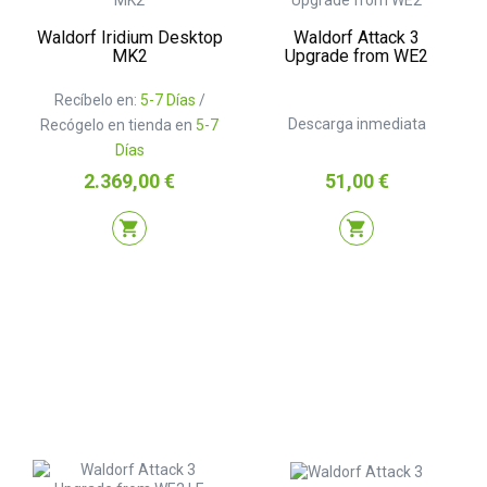
Waldorf Iridium Desktop
Waldorf Attack 3
MK2
Upgrade from WE2
Recíbelo en:
5-7 Días
/
Descarga inmediata
Recógelo en tienda en
5-7
Días
Precio
Precio
2.369,00 €
51,00 €
shopping_cart
shopping_cart