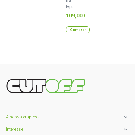
loja
Preço
109,00 €
Comprar

A nossa empresa

Interesse