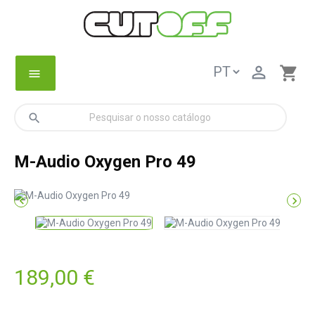

shopping_cart
menu
search
M-Audio Oxygen Pro 49


189,00 €