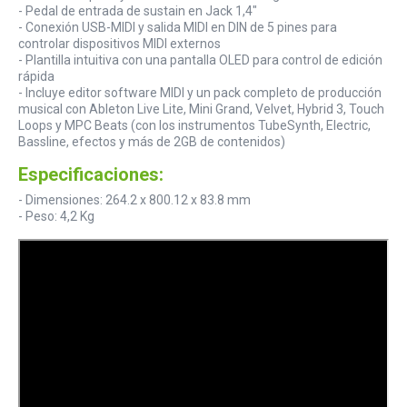
- Pedal de entrada de sustain en Jack 1,4"
- Conexión USB-MIDI y salida MIDI en DIN de 5 pines para
controlar dispositivos MIDI externos
- Plantilla intuitiva con una pantalla OLED para control de edición
rápida
- Incluye editor software MIDI y un pack completo de producción
musical con Ableton Live Lite, Mini Grand, Velvet, Hybrid 3, Touch
Loops y MPC Beats (con los instrumentos TubeSynth, Electric,
Bassline, efectos y más de 2GB de contenidos)
Especificaciones:
- Dimensiones: 264.2 x 800.12 x 83.8 mm
- Peso: 4,2 Kg