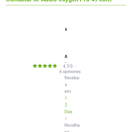
Audio
Technica
ATH
4.7
/
5
-
M40x
6
opiniones
Receba-
o
em:
1-
2
Dias
/
Recolha
na