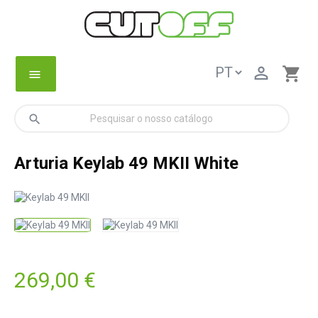

shopping_cart
menu
search
Arturia Keylab 49 MKII White
269,00 €