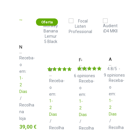
Oferta
Neo
d+
USB
Receba-
Audient
Focal
Class
iD4
Listen
o
B
MKII
4.8
/
5
-
Professional
4.7
/
5
-
Monkey
2.0
em:
Banana
m
9
opiniones
6
opiniones
1-
Lemur
Receba-
Receba-
Receba-
5
2
o
o
o
Black
Dias
em:
em:
em:
/
1-
1-
1-
Recolha
2
2
2
na
Dias
Dias
Dias
loja
/
/
/
Preço
39,00 €
Recolha
Recolha
Recolha