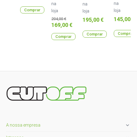
na
na
na
Comprar
loja
loja
loja
Preço
Preço normal
145,00 €
Preço
204,00 €
195,00 €
Preço
169,00 €
Comprar
Comprar
Comprar

A nossa empresa