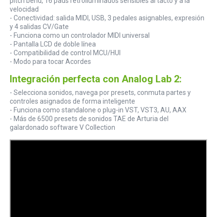
pitch bend, 16 pads retroiluminados sensibles al tacto y a la
velocidad
- Conectividad: salida MIDI, USB, 3 pedales asignables, expresión
y 4 salidas CV/Gate
- Funciona como un controlador MIDI universal
- Pantalla LCD de doble línea
- Compatibilidad de control MCU/HUI
- Modo para tocar Acordes
Integración perfecta con Analog Lab 2:
- Selecciona sonidos, navega por presets, conmuta partes y
controles asignados de forma inteligente
- Funciona como standalone o plug-in VST, VST3, AU, AAX
- Más de 6500 presets de sonidos TAE de Arturia del
galardonado software V Collection