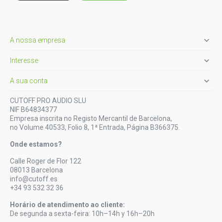

A nossa empresa

Interesse

A sua conta
CUTOFF PRO AUDIO SLU
NIF B64834377
Empresa inscrita no Registo Mercantil de Barcelona,
no Volume 40533, Folio 8, 1ª Entrada, Página B366375.
Onde estamos?
Calle Roger de Flor 122
08013 Barcelona
info@cutoff.es
+34 93 532 32 36
Horário de atendimento ao cliente:
De segunda a sexta-feira: 10h–14h y 16h–20h