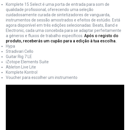
Komplete 15 Select é uma porta de entrada para som de
qualidade profissional, oferecendo uma seleção
cuidadosamente curada de sintetizadores de vanguarda,
instrumentos de sessão amostrados e efeitos de estúdio. Está
agora disponível em três edições selecionadas: Beats, Band e
Electronic, cada uma concebida para se adaptar perfeitamente
a géneros e fluxos de trabalho específicos.
Após o registo do
produto, receberás um cupão para a edição à tua escolha.
Hypa
Stradivari Cello
Guitar Rig 7 LE
iZotope Elements Suite
Ableton Live Lite
Komplete Kontrol
Voucher para escolher um instrumento