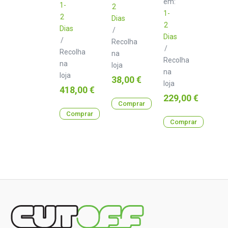
em:
1-
2
1-
2
Dias
2
Dias
/
Dias
/
Recolha
/
Recolha
na
Recolha
na
loja
na
loja
Preço
38,00 €
loja
Preço
418,00 €
Preço
229,00 €
Comprar
Comprar
Comprar