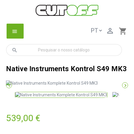

shopping_cart
menu
search
Native Instruments Kontrol S49 MK3


539,00 €