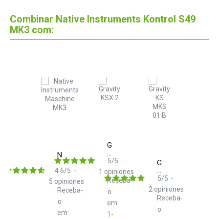
Combinar Native Instruments Kontrol S49
MK3 com:
Gravity
KSX
Native
2
5
/
5
-
Instruments
Gravity
Soporte
Maschine
KS
4.6
/
5
-
1
opiniones
de
MK3
MKS
5
/
5
-
Receba-
5
opiniones
Teclado
01
2
opiniones
Receba-
tipo
o
B
Receba-
Tijera
o
em:
doble
o
em:
1-