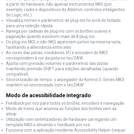
a partir do hardware, não apenas instrumentos NKS (por
exemplo, racks e dispositivos do Ableton, controlos inteligentes
do Logic, etc.)
Visualiza nomes e parâmetros de plug-ins no ecrã do teclado
para uma seleção rápida
Navega por cadeias de plug-ins com os botões suaves e
paginação quando existirem mais de 8 plug-ins
Os plug-ins NKS e não-NKS aparecem juntos na mesma vista,
facilitando a alternância entre eles
As cores das pistas, medidores VU e encoders do MK3
correspondem à cor da pista no teu DAW
Ajusta com precisão volumes e parâmetros das pistas
mantendo premido SHIFT para edições detalhadas (quando
compatível)
Sincronização de tempo: o arpegiador do Kontrol S-Series MK3
mantém-se sincronizado com o teu DAW
Modo de acessibilidade integrado
Feedback por voz para todos os botões, encoders e navegação
Modo de treino que anuncia as funções dos botões sem as
ativar
Utilização com sintetizadores de hardware carregando um
template MIDI e ativando o feedback por voz
Funciona com a aplicação residente Accessibility Helper (requer