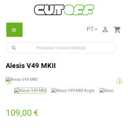

shopping_cart
menu
search
Alesis V49 MKII


109,00 €