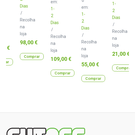
o
em:
1-
Dias
em:
1-
2
/
1-
2
Dias
Recolha
2
Dias
/
lha
na
Dias
/
Recolha
loja
/
Recolha
na
Preço
98,00 €
Recolha
na
loja
00 €
na
loja
Preço
21,00 €
loja
Comprar
Preço
109,00 €
prar
Preço
55,00 €
Comprar
Comprar
Comprar