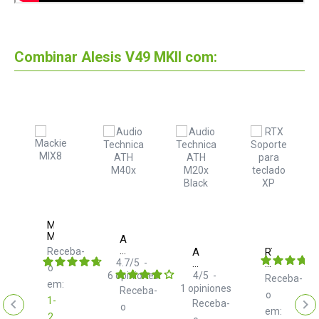
Combinar Alesis V49 MKII com:
Mackie
MIX8
nt
Audio
Technica
Receba-
Audio
RTX
ATH
4.7
/
5
-
Technica
Soporte
ba-
o
M40x
ATH
para
6
opiniones
4
/
5
-
Receba-
em:
M20x
teclado
1
opiniones
Receba-
o
Black
XP
1-
Receba-
o
em:
2