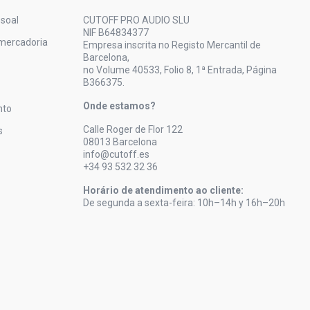
soal
CUTOFF PRO AUDIO SLU
NIF B64834377
mercadoria
Empresa inscrita no Registo Mercantil de
Barcelona,
no Volume 40533, Folio 8, 1ª Entrada, Página
B366375.
Onde estamos?
nto
Calle Roger de Flor 122
s
08013 Barcelona
info@cutoff.es
+34 93 532 32 36
Horário de atendimento ao cliente:
De segunda a sexta-feira: 10h–14h y 16h–20h