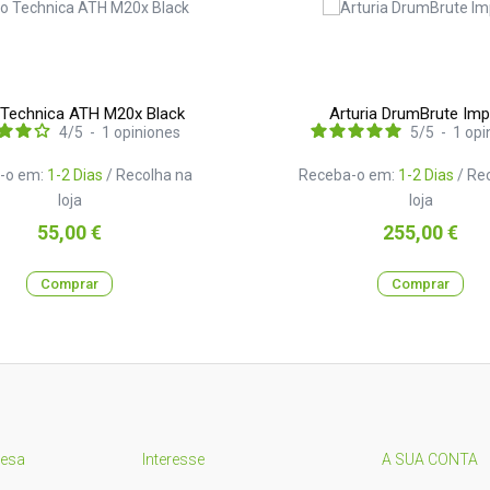
 Technica ATH M20x Black
Arturia DrumBrute Imp
4
/
5
-
1
opiniones
5
/
5
-
1
opi
-o em:
1-2 Dias
/ Recolha na
Receba-o em:
1-2 Dias
/ Re
loja
loja
Preço
Preço
55,00 €
255,00 €
Comprar
Comprar
resa
Interesse
A SUA CONTA