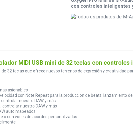
Oxygen Pro Mini de M-Audio
con controles inteligentes
lador MIDI USB mini de 32 teclas con controles i
 32 teclas que ofrece nuevos terrenos de expresión y creatividad para 
onas asignables
a velocidad con Note Repeat para la producción de beats, lanzamiento de
s, controlar nuestro DAW y más
ns, controlar nuestro DAW y más
 DAW auto mapeados
te o con voces de acordes personalizadas
cilmente