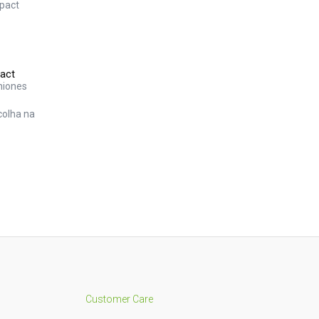
act
niones
colha na
Customer Care