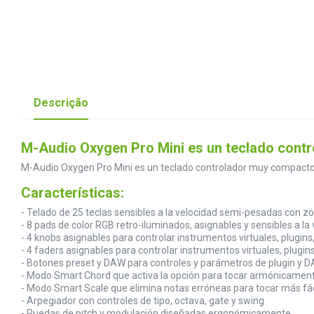
Descrição
M-Audio Oxygen Pro Mini es un teclado contro
M-Audio Oxygen Pro Mini es un teclado controlador muy compacto de
Características:
- Telado de 25 teclas sensibles a la velocidad semi-pesadas con z
- 8 pads de color RGB retro-iluminados, asignables y sensibles a l
- 4 knobs asignables para controlar instrumentos virtuales, plugin
- 4 faders asignables para controlar instrumentos virtuales, plugi
- Botones preset y DAW para controles y parámetros de plugin y
- Modo Smart Chord que activa la opción para tocar armónicamen
- Modo Smart Scale que elimina notas erróneas para tocar más fá
- Arpegiador con controles de tipo, octava, gate y swing
- Ruedas de pitch y modulación diseñadas ergonómicamente