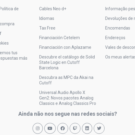
Política de
Cables Neo d+
Informação pes
Idiomas
Devoluções de 
 compra
Tax Free
Encomendas
f
Financiación Cetelem
Endereços
okies
Financiación con Aplazame
Vales de desco
vemos tus
Descubre el catálogo de Solid
Os meus alerta
respuestas más
State Logic en Cutoff
Barcelona
Descubra as MPC da Akai na
Cutoff
Universal Audio Apollo X
Gen2: Novos pacotes Analog
Classics e Analog Classics Pro
Ainda não nos segue nas redes sociais?