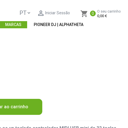

O seu carrinho
shopping_cart
Iniciar Sessão
0
0,00 €
MARCAS
PIONEER DJ | ALPHATHETA
ar ao carrinho