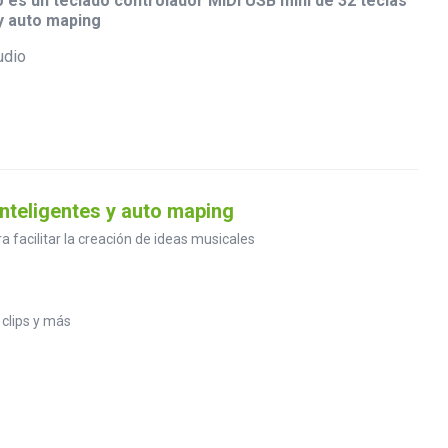
 es un teclado controlador MIDI USB mini de 32 teclas
 y auto maping
nteligentes y auto maping
facilitar la creación de ideas musicales
 clips y más