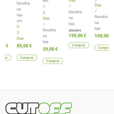
Dias
em:
lha
Recolha
Dias
/
1-
na
/
Recolha
2
loja
Recolha
na
Dias
em
na
loja
/
2-
loja
Recolha
Preço
230,00 €
3
normal
Preço
199,00 €
Preço
109,00 €
na
Dias
loja
Preço
00 €
85,00 €
Comprar
Comprar
Preço
29,00 €
prar
Comprar
Comprar