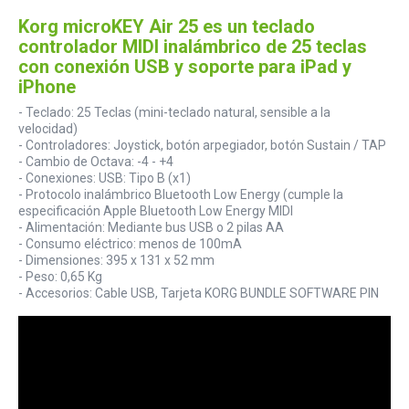
Korg microKEY Air 25 es un teclado
controlador MIDI inalámbrico de 25 teclas
con conexión USB y soporte para iPad y
iPhone
- Teclado: 25 Teclas (mini-teclado natural, sensible a la
velocidad)
- Controladores: Joystick, botón arpegiador, botón Sustain / TAP
- Cambio de Octava: -4 - +4
- Conexiones: USB: Tipo B (x1)
- Protocolo inalámbrico Bluetooth Low Energy (cumple la
especificación Apple Bluetooth Low Energy MIDI
- Alimentación: Mediante bus USB o 2 pilas AA
- Consumo eléctrico: menos de 100mA
- Dimensiones: 395 x 131 x 52 mm
- Peso: 0,65 Kg
- Accesorios: Cable USB, Tarjeta KORG BUNDLE SOFTWARE PIN