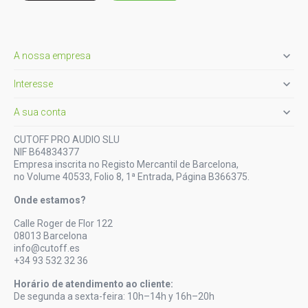

A nossa empresa

Interesse

A sua conta
CUTOFF PRO AUDIO SLU
NIF B64834377
Empresa inscrita no Registo Mercantil de Barcelona,
no Volume 40533, Folio 8, 1ª Entrada, Página B366375.
Onde estamos?
Calle Roger de Flor 122
08013 Barcelona
info@cutoff.es
+34 93 532 32 36
Horário de atendimento ao cliente:
De segunda a sexta-feira: 10h–14h y 16h–20h