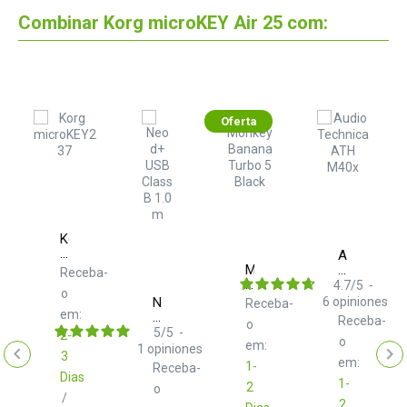
Combinar Korg microKEY Air 25 com:
Oferta
Korg
oKEY
microKEY2
Audio
37
Monkey
Technica
ba-
Receba-
Banana
ATH
4.7
/
5
-
o
Turbo
M40x
Neo
6
opiniones
Receba-
5
em:
d+
Receba-
o
Black
USB
5
/
5
-
2-
o
Class
em:
1
opiniones
3
B
em:
1-
Receba-
1.0
Dias
1-
2
m
o
/
2