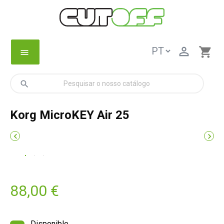

shopping_cart
menu
search
Korg MicroKEY Air 25


88,00 €
Disponible