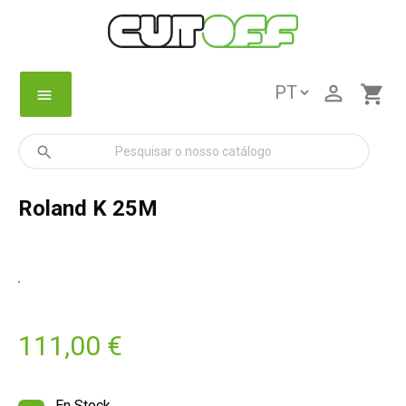

shopping_cart
menu
search
Roland K 25M
111,00 €
En Stock