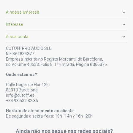

A nossa empresa

Interesse

A sua conta
CUTOFF PRO AUDIO SLU
NIF B64834377
Empresa inscrita no Registo Mercantil de Barcelona,
no Volume 40533, Folio 8, 1ª Entrada, Página B366375.
Onde estamos?
Calle Roger de Flor 122
08013 Barcelona
info@cutoff.es
+34 93 532 32 36
Horário de atendimento ao cliente:
De segunda a sexta-feira: 10h–14h y 16h–20h
Ainda não nos segue nas redes sociais?