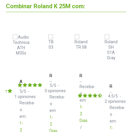
Combinar Roland K 25M com:
Roland
Roland
TB
TR
Audio
03
08
5
/
5
-
Technica
Roland
Receba-
ATH
3
opiniones
SH
5
/
5
-
o
M30x
01A
4.5
/
5
-
1
opiniones
Receba-
em:
Gray
2
opiniones
Receba-
o
1-
Receba-
o
em:
2
o
em:
1-
Dias
em:
1-
2
/
1-
2
Dias