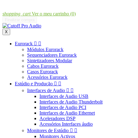
shopping_cart
Ver o meu carrinho
(0)
Finalizar compra
X
Eurorack


Módulos Eurorack
Sequenciadores Eurorack
Sintetizadores Modular
Cabos Eurorack
Casos Eurorack
Acessórios Eurorack
Estúdio e Produção


Interfaces de Audio


Interfaces de Audio USB
Interfaces de Audio Thunderbolt
Interfaces de Audio PCI
Interfaces de Audio Ethernet
Aceleradores DSP
Acessórios Interfaces áudio
Monitores de Estúdio


Monitores Activos