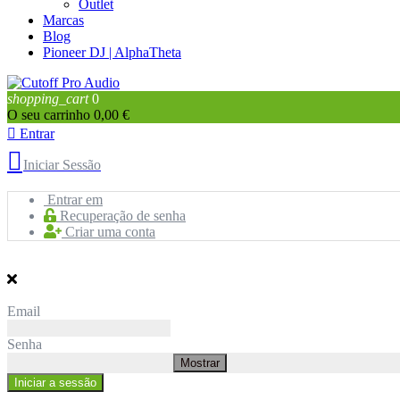
Outlet
Marcas
Blog
Pioneer DJ | AlphaTheta
shopping_cart
0
O seu carrinho
0,00 €

Entrar

Iniciar Sessão
Entrar em
Recuperação de senha
Criar uma conta
Email
Senha
Mostrar
Iniciar a sessão