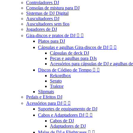
Controladores DJ
Consolas de mistura para DJ
Sistemas de DJ Digital
Auscultadores DJ
Auscultadores sem fios
Jogadores de DJ
Gira-discos e pratos de DJ


Platos para DJ
Cápsulas e agulhas Gira-discos de DJ


Cápsulas de deck DJ
Peças e agulhas para DJs
Acessórios para cápsulas de DJ e agulhas d
Discos de Código de Tempo


Rekordbox
Serato
Traktor
Slipmats
Pedais e Efeitos DJ
Acessórios para DJ


Suportes de equipamento de DJ
Cabos e Adaptadores DJ


Cabos de DJ
Adaptadores de DJ
Malas de DJ e Flightcases

