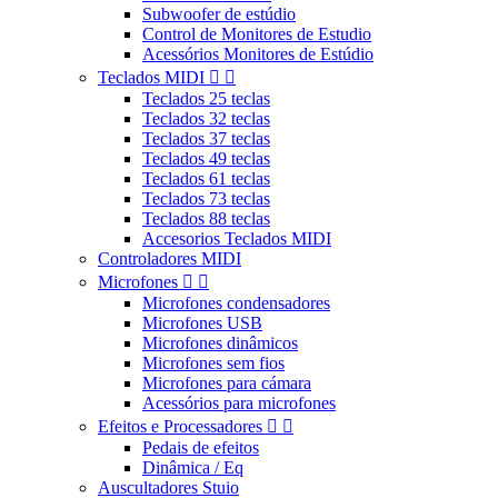
Subwoofer de estúdio
Control de Monitores de Estudio
Acessórios Monitores de Estúdio
Teclados MIDI


Teclados 25 teclas
Teclados 32 teclas
Teclados 37 teclas
Teclados 49 teclas
Teclados 61 teclas
Teclados 73 teclas
Teclados 88 teclas
Accesorios Teclados MIDI
Controladores MIDI
Microfones


Microfones condensadores
Microfones USB
Microfones dinâmicos
Microfones sem fios
Microfones para cámara
Acessórios para microfones
Efeitos e Processadores


Pedais de efeitos
Dinâmica / Eq
Auscultadores Stuio