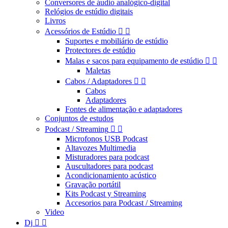
Conversores de áudio analógico-digital
Relógios de estúdio digitais
Livros
Acessórios de Estúdio


Suportes e mobiliário de estúdio
Protectores de estúdio
Malas e sacos para equipamento de estúdio


Maletas
Cabos / Adaptadores


Cabos
Adaptadores
Fontes de alimentação e adaptadores
Conjuntos de estudos
Podcast / Streaming


Microfonos USB Podcast
Altavozes Multimedia
Misturadores para podcast
Auscultadores para podcast
Acondicionamiento acústico
Gravação portátil
Kits Podcast y Streaming
Accesorios para Podcast / Streaming
Video
Dj

