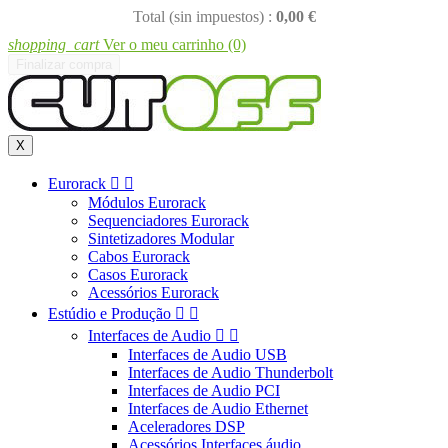
Total (sin impuestos) :
0,00 €
shopping_cart
Ver o meu carrinho
(0)
Finalizar compra
X
Eurorack


Módulos Eurorack
Sequenciadores Eurorack
Sintetizadores Modular
Cabos Eurorack
Casos Eurorack
Acessórios Eurorack
Estúdio e Produção


Interfaces de Audio


Interfaces de Audio USB
Interfaces de Audio Thunderbolt
Interfaces de Audio PCI
Interfaces de Audio Ethernet
Aceleradores DSP
Acessórios Interfaces áudio