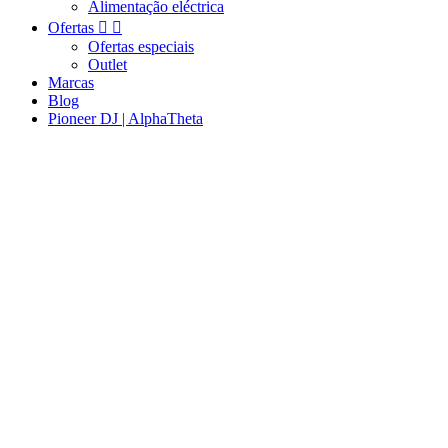
Alimentação eléctrica
Ofertas


Ofertas especiais
Outlet
Marcas
Blog
Pioneer DJ | AlphaTheta