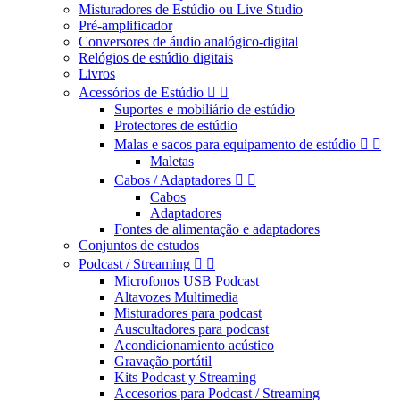
Misturadores de Estúdio ou Live Studio
Pré-amplificador
Conversores de áudio analógico-digital
Relógios de estúdio digitais
Livros
Acessórios de Estúdio


Suportes e mobiliário de estúdio
Protectores de estúdio
Malas e sacos para equipamento de estúdio


Maletas
Cabos / Adaptadores


Cabos
Adaptadores
Fontes de alimentação e adaptadores
Conjuntos de estudos
Podcast / Streaming


Microfonos USB Podcast
Altavozes Multimedia
Misturadores para podcast
Auscultadores para podcast
Acondicionamiento acústico
Gravação portátil
Kits Podcast y Streaming
Accesorios para Podcast / Streaming