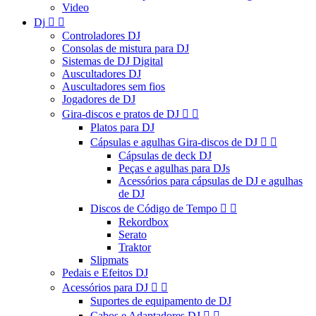
Video
Dj


Controladores DJ
Consolas de mistura para DJ
Sistemas de DJ Digital
Auscultadores DJ
Auscultadores sem fios
Jogadores de DJ
Gira-discos e pratos de DJ


Platos para DJ
Cápsulas e agulhas Gira-discos de DJ


Cápsulas de deck DJ
Peças e agulhas para DJs
Acessórios para cápsulas de DJ e agulhas
de DJ
Discos de Código de Tempo


Rekordbox
Serato
Traktor
Slipmats
Pedais e Efeitos DJ
Acessórios para DJ


Suportes de equipamento de DJ
Cabos e Adaptadores DJ

