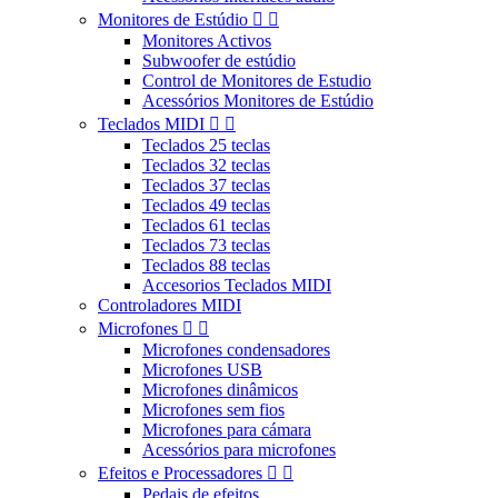
Monitores de Estúdio


Monitores Activos
Subwoofer de estúdio
Control de Monitores de Estudio
Acessórios Monitores de Estúdio
Teclados MIDI


Teclados 25 teclas
Teclados 32 teclas
Teclados 37 teclas
Teclados 49 teclas
Teclados 61 teclas
Teclados 73 teclas
Teclados 88 teclas
Accesorios Teclados MIDI
Controladores MIDI
Microfones


Microfones condensadores
Microfones USB
Microfones dinâmicos
Microfones sem fios
Microfones para cámara
Acessórios para microfones
Efeitos e Processadores


Pedais de efeitos