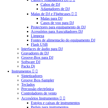
Cabos de DJ
Adaptadores de DJ
Malas de DJ e Flightcases


Malas para DJ
Casos de voo para DJ
Protectores para equipamento de DJ
Acessórios para Auscultadores DJ
Limpeza
Fontes de alimentação do equipamento DJ
Flash USB
Interfaces de áudio para DJ
Gravadores de DJ
Groove-Box para DJ
Software DJ
Packs Dj
Instrumentos


Sintetizadores
Groove Box-Sampler
Teclados
Percussão electrónica
Controladores de vento
Accesórios Instrumentos


Estojos e caixas de instrumentos
Pedais para instrumentos