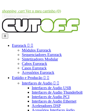
shopping_cart
Ver o meu carrinho
(0)
Finalizar compra
X
Eurorack


Módulos Eurorack
Sequenciadores Eurorack
Sintetizadores Modular
Cabos Eurorack
Casos Eurorack
Acessórios Eurorack
Estúdio e Produção


Interfaces de Audio


Interfaces de Audio USB
Interfaces de Audio Thunderbolt
Interfaces de Audio PCI
Interfaces de Audio Ethernet
Aceleradores DSP
Acessórios Interfaces áudio