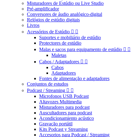
Misturadores de Estúdio ou Live Studio
Pré-amplificador
Conversores de áudio analógico-digital
Relógios de estúdio digitais
Livros
Acessórios de Estúdio


Suportes e mobiliário de estúdio
Protectores de estúdio
Malas e sacos para equipamento de estúdio


Maletas
Cabos / Adaptadores


Cabos
Adaptadores
Fontes de alimentação e adaptadores
Conjuntos de estudos
Podcast / Streaming


Microfonos USB Podcast
Altavozes Multimedia
Misturadores para podcast
Auscultadores para podcast
Acondicionamiento acústico
Gravação portátil
Kits Podcast y Streaming
Accesorios para Podcast / Streaming