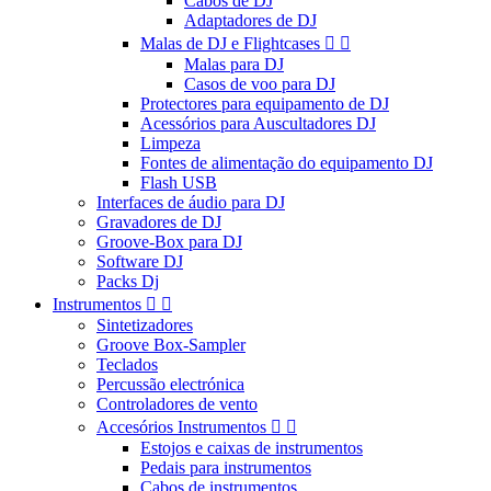
Cabos de DJ
Adaptadores de DJ
Malas de DJ e Flightcases


Malas para DJ
Casos de voo para DJ
Protectores para equipamento de DJ
Acessórios para Auscultadores DJ
Limpeza
Fontes de alimentação do equipamento DJ
Flash USB
Interfaces de áudio para DJ
Gravadores de DJ
Groove-Box para DJ
Software DJ
Packs Dj
Instrumentos


Sintetizadores
Groove Box-Sampler
Teclados
Percussão electrónica
Controladores de vento
Accesórios Instrumentos


Estojos e caixas de instrumentos
Pedais para instrumentos
Cabos de instrumentos