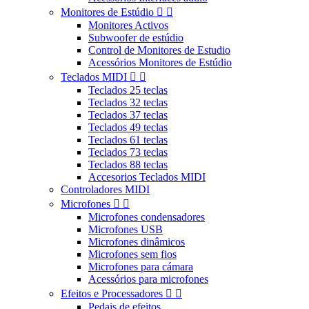
Monitores de Estúdio


Monitores Activos
Subwoofer de estúdio
Control de Monitores de Estudio
Acessórios Monitores de Estúdio
Teclados MIDI


Teclados 25 teclas
Teclados 32 teclas
Teclados 37 teclas
Teclados 49 teclas
Teclados 61 teclas
Teclados 73 teclas
Teclados 88 teclas
Accesorios Teclados MIDI
Controladores MIDI
Microfones


Microfones condensadores
Microfones USB
Microfones dinâmicos
Microfones sem fios
Microfones para cámara
Acessórios para microfones
Efeitos e Processadores


Pedais de efeitos