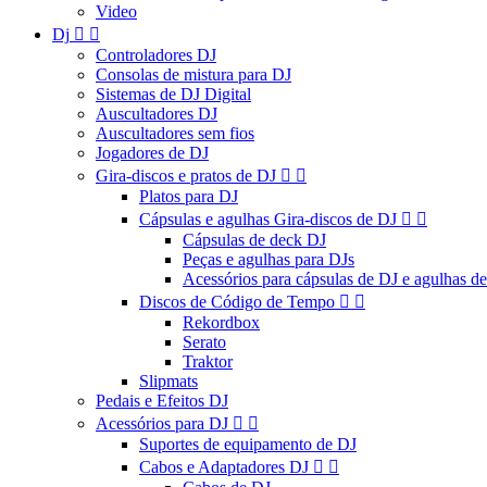
Video
Dj


Controladores DJ
Consolas de mistura para DJ
Sistemas de DJ Digital
Auscultadores DJ
Auscultadores sem fios
Jogadores de DJ
Gira-discos e pratos de DJ


Platos para DJ
Cápsulas e agulhas Gira-discos de DJ


Cápsulas de deck DJ
Peças e agulhas para DJs
Acessórios para cápsulas de DJ e agulhas d
Discos de Código de Tempo


Rekordbox
Serato
Traktor
Slipmats
Pedais e Efeitos DJ
Acessórios para DJ


Suportes de equipamento de DJ
Cabos e Adaptadores DJ

