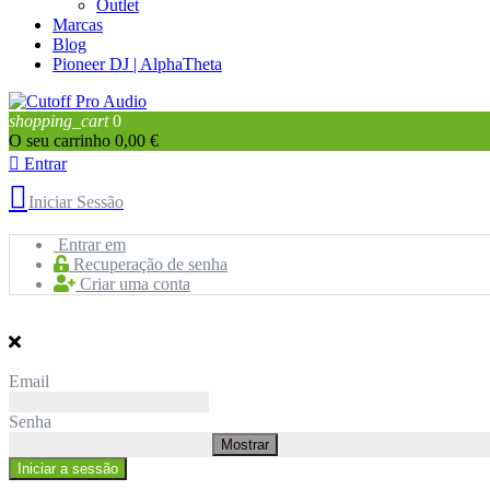
Outlet
Marcas
Blog
Pioneer DJ | AlphaTheta
shopping_cart
0
O seu carrinho
0,00 €

Entrar

Iniciar Sessão
Entrar em
Recuperação de senha
Criar uma conta
Email
Senha
Mostrar
Iniciar a sessão