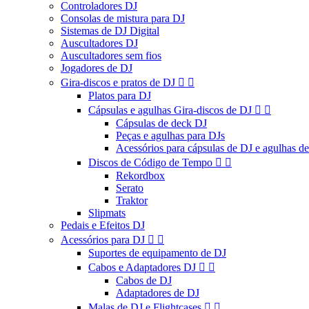
Controladores DJ
Consolas de mistura para DJ
Sistemas de DJ Digital
Auscultadores DJ
Auscultadores sem fios
Jogadores de DJ
Gira-discos e pratos de DJ


Platos para DJ
Cápsulas e agulhas Gira-discos de DJ


Cápsulas de deck DJ
Peças e agulhas para DJs
Acessórios para cápsulas de DJ e agulhas d
Discos de Código de Tempo


Rekordbox
Serato
Traktor
Slipmats
Pedais e Efeitos DJ
Acessórios para DJ


Suportes de equipamento de DJ
Cabos e Adaptadores DJ


Cabos de DJ
Adaptadores de DJ
Malas de DJ e Flightcases

