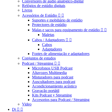
Conversores de áudio analógico-digital
Relógios de estúdio digitais
Livros
Acessórios de Estúdio


Suportes e mobiliário de estúdio
Protectores de estúdio
Malas e sacos para equipamento de estúdio


Maletas
Cabos / Adaptadores


Cabos
Adaptadores
Fontes de alimentação e adaptadores
Conjuntos de estudos
Podcast / Streaming


Microfonos USB Podcast
Altavozes Multimedia
Misturadores para podcast
Auscultadores para podcast
Acondicionamiento acústico
Gravação portátil
Kits Podcast y Streaming
Accesorios para Podcast / Streaming
Video
Dj

