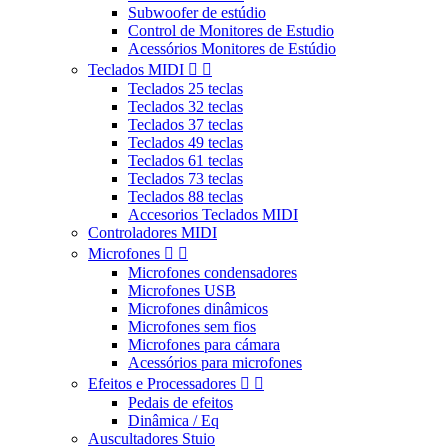
Subwoofer de estúdio
Control de Monitores de Estudio
Acessórios Monitores de Estúdio
Teclados MIDI


Teclados 25 teclas
Teclados 32 teclas
Teclados 37 teclas
Teclados 49 teclas
Teclados 61 teclas
Teclados 73 teclas
Teclados 88 teclas
Accesorios Teclados MIDI
Controladores MIDI
Microfones


Microfones condensadores
Microfones USB
Microfones dinâmicos
Microfones sem fios
Microfones para cámara
Acessórios para microfones
Efeitos e Processadores


Pedais de efeitos
Dinâmica / Eq
Auscultadores Stuio