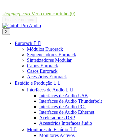
shopping_cart
Ver o meu carrinho
(0)
Finalizar compra
X
Eurorack


Módulos Eurorack
Sequenciadores Eurorack
Sintetizadores Modular
Cabos Eurorack
Casos Eurorack
Acessórios Eurorack
Estúdio e Produção


Interfaces de Audio


Interfaces de Audio USB
Interfaces de Audio Thunderbolt
Interfaces de Audio PCI
Interfaces de Audio Ethernet
Aceleradores DSP
Acessórios Interfaces áudio
Monitores de Estúdio


Monitores Activos