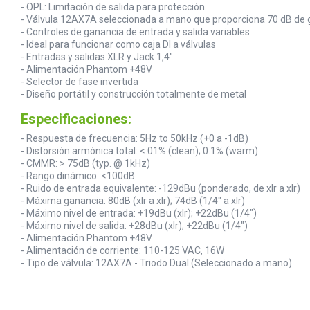
- OPL: Limitación de salida para protección
- Válvula 12AX7A seleccionada a mano que proporciona 70 dB de ga
- Controles de ganancia de entrada y salida variables
- Ideal para funcionar como caja DI a válvulas
- Entradas y salidas XLR y Jack 1,4"
- Alimentación Phantom +48V
- Selector de fase invertida
- Diseño portátil y construcción totalmente de metal
Especificaciones:
- Respuesta de frecuencia: 5Hz to 50kHz (+0 a -1dB)
- Distorsión armónica total: <.01% (clean); 0.1% (warm)
- CMMR: > 75dB (typ. @ 1kHz)
- Rango dinámico: <100dB
- Ruido de entrada equivalente: -129dBu (ponderado, de xlr a xlr)
- Máxima ganancia: 80dB (xlr a xlr); 74dB (1/4" a xlr)
- Máximo nivel de entrada: +19dBu (xlr); +22dBu (1/4")
- Máximo nivel de salida: +28dBu (xlr); +22dBu (1/4")
- Alimentación Phantom +48V
- Alimentación de corriente: 110-125 VAC, 16W
- Tipo de válvula: 12AX7A - Triodo Dual (Seleccionado a mano)