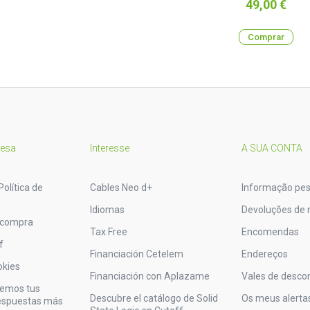
Preço
49,00 €
Comprar
resa
Interesse
A SUA CONTA
Política de
Cables Neo d+
Informação pes
Idiomas
Devoluções de 
 compra
Tax Free
Encomendas
f
Financiación Cetelem
Endereços
okies
Financiación con Aplazame
Vales de desco
vemos tus
Descubre el catálogo de Solid
Os meus alerta
respuestas más