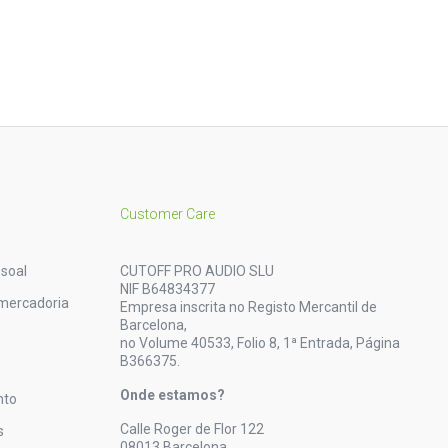
Customer Care
soal
CUTOFF PRO AUDIO SLU
NIF B64834377
mercadoria
Empresa inscrita no Registo Mercantil de
Barcelona,
no Volume 40533, Folio 8, 1ª Entrada, Página
B366375.
Onde estamos?
nto
Calle Roger de Flor 122
s
08013 Barcelona