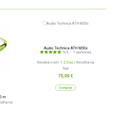
Audio Technica ATH M30x
5
/
5
-
1
opiniones
Receba-o em:
1-2 Dias
/ Recolha na
loja
Preço
75,00 €
Comprar
.0 m
colha na