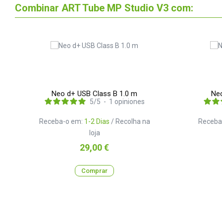
Combinar ART Tube MP Studio V3 com:
Neo d+ USB Class B 1.0 m
Neo
5
/
5
-
1
opiniones
Receba-o em:
1-2 Dias
/ Recolha na
Receba
loja
Preço
29,00 €
Comprar