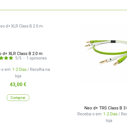
 d+ XLR Class B 2.0 m
5
/
5
-
1
opiniones
-o em:
1-2 Dias
/ Recolha na
loja
Preço
43,00 €
Comprar
Neo d+ TRS Class B 3
Receba-o em:
1-2 Dias
/ Re
loja