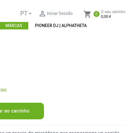

O seu carrinho
shopping_cart
Iniciar Sessão
0
0,00 €
MARCAS
PIONEER DJ | ALPHATHETA
ias
ar ao carrinho