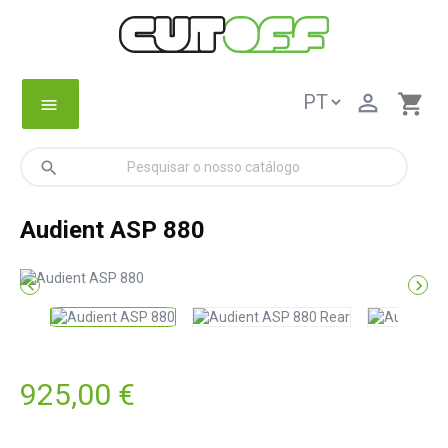

shopping_cart
menu
search
Audient ASP 880


925,00 €