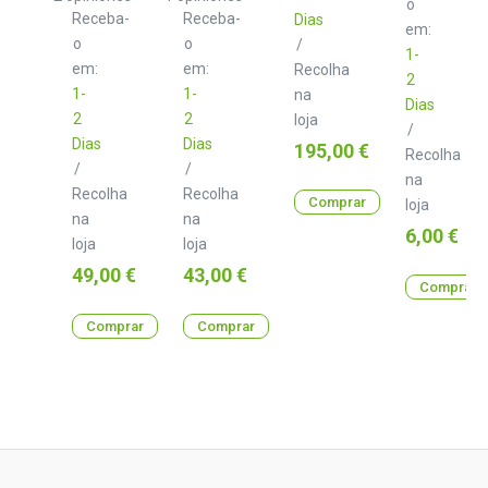
o
B
B
Receba-
Receba-
Dias
3.0
2.0
em:
m
o
m
o
/
1-
em:
em:
Recolha
2
1-
1-
na
Dias
2
2
loja
/
Dias
Dias
Preço
195,00 €
Recolha
/
/
na
Recolha
Recolha
Comprar
loja
na
na
Preço
6,00 €
loja
loja
Preço
Preço
49,00 €
43,00 €
Comprar
Comprar
Comprar