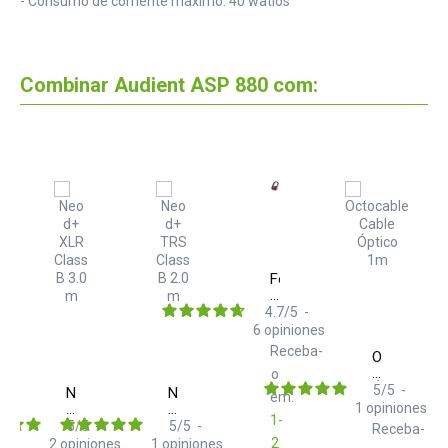
- Consumo de corriente máximo: 40 watios
Combinar Audient ASP 880 com:
Focal
Listen
Professional
4.7
/
5
-
6
opiniones
Receba-
Octocable
Cable
o
Óptico
5
/
5
-
Neo
Neo
em:
1m
d+
d+
1
opiniones
1-
XLR
TRS
5
/
5
-
5
/
5
-
Receba-
Class
Class
2
2
opiniones
1
opiniones