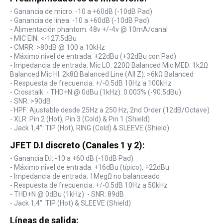
- Ganancia de micro: -10 a +60dB (-10dB Pad)
- Ganancia de línea: -10 a +60dB (-10dB Pad)
- Alimentación phantom: 48v +/-4v @ 10mA/canal
- MIC EIN: <-127.5dBu
- CMRR: >80dB @ 100 a 10kHz
- Máximo nivel de entrada: +22dBu (+32dBu con Pad)
- Impedancia de entrada: Mic LO: 220Ω Balanced Mic MED: 1k2Ω
Balanced Mic HI: 2k8Ω Balanced Line (All Z): >6kΩ Balanced
- Respuesta de frecuencia: +/-0.5dB 10Hz a 100kHz
- Crosstalk: - THD+N @ 0dBu (1kHz): 0.003% (-90.5dBu)
- SNR: >90dB
- HPF: Ajustable desde 25Hz a 250 Hz, 2nd Order (12dB/Octave)
- XLR: Pin 2 (Hot), Pin 3 (Cold) & Pin 1 (Shield)
- Jack 1,4": TIP (Hot), RING (Cold) & SLEEVE (Shield)
JFET D.I discreto (Canales 1 y 2):
- Ganancia D.I: -10 a +60 dB (-10dB Pad)
- Máximo nivel de entrada: +16dBu (típico), +22dBu
- Impedancia de entrada: 1MegΩ no balanceado
- Respuesta de frecuencia: +/-0.5dB 10Hz a 50kHz
- THD+N @ 0dBu (1kHz): - SNR: 89dB
- Jack 1,4": TIP (Hot) & SLEEVE (Shield)
Líneas de salida: