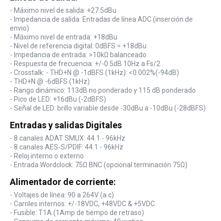
- Máximo nivel de salida: +27.5dBu
- Impedancia de salida: Entradas de línea ADC (inserción de
envio)
- Máximo nivel de entrada: +18dBu
- Nivel de referencia digital: 0dBFS = +18dBu
- Impedancia de entrada: >10kΩ balanceado
- Respuesta de frecuencia: +/-0.5dB 10Hz a Fs/2
- Crosstalk: - THD+N @ -1dBFS (1kHz): <0.002%(-94dB)
- THD+N @ -6dBFS (1kHz)
- Rango dinámico: 113dB no ponderado y 115 dB ponderado
- Pico de LED: +16dBu (-2dBFS)
- Señal de LED: brillo variable desde -30dBu a -10dBu (-28dBFS)
Entradas y salidas Digitales
- 8 canales ADAT SMUX: 44.1 - 96kHz
- 8 canales AES-S/PDIF: 44.1 - 96kHz
- Reloj interno o externo
- Entrada Wordclock: 75Ω BNC (opcional terminación 75Ω)
Alimentador de corriente:
- Voltajes de línea: 90 a 264V (a.c)
- Carriles internos: +/-18VDC, +48VDC & +5VDC
- Fusible: T1A (1Amp de tiempo de retraso)