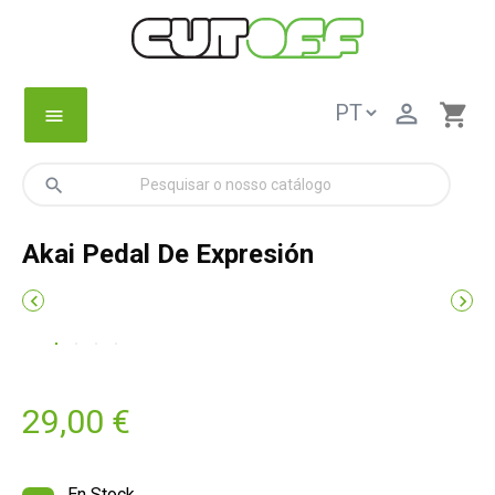

shopping_cart
menu
search
Akai Pedal De Expresión


29,00 €
En Stock