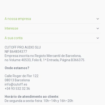

A nossa empresa

Interesse

A sua conta
CUTOFF PRO AUDIO SLU
NIF B64834377
Empresa inscrita no Registo Mercantil de Barcelona,
no Volume 40533, Folio 8, 1ª Entrada, Página B366375.
Onde estamos?
Calle Roger de Flor 122
08013 Barcelona
info@cutoff.es
+34 93 532 32 36
Horário de atendimento ao cliente:
De segunda a sexta-feira: 10h–14h y 16h–20h