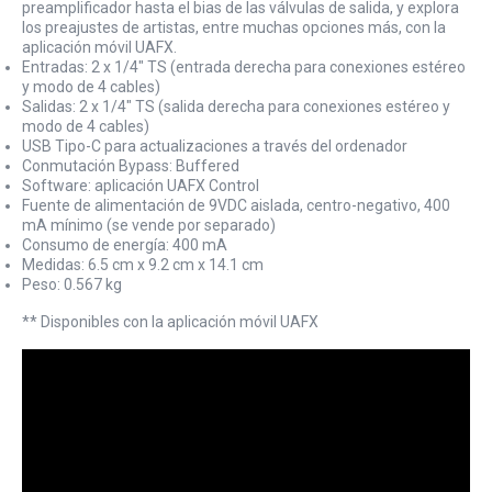
preamplificador hasta el bias de las válvulas de salida, y explora
los preajustes de artistas, entre muchas opciones más, con la
aplicación móvil UAFX.
Entradas: 2 x 1/4" TS (entrada derecha para conexiones estéreo
y modo de 4 cables)
Salidas: 2 x 1/4" TS (salida derecha para conexiones estéreo y
modo de 4 cables)
USB Tipo-C para actualizaciones a través del ordenador
Conmutación Bypass: Buffered
Software: aplicación UAFX Control
Fuente de alimentación de 9VDC aislada, centro-negativo, 400
mA mínimo (se vende por separado)
Consumo de energía: 400 mA
Medidas: 6.5 cm x 9.2 cm x 14.1 cm
Peso: 0.567 kg
** Disponibles con la aplicación móvil UAFX