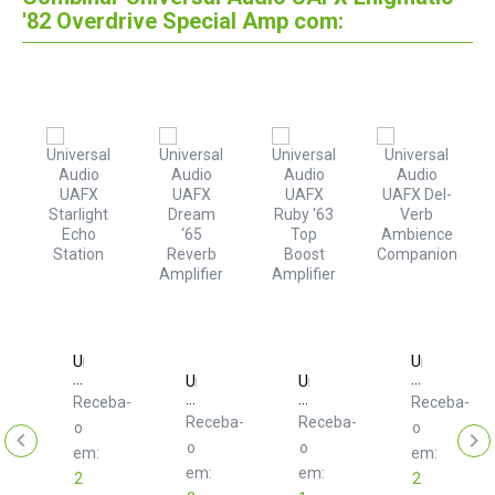
'82 Overdrive Special Amp com:
saver
Universal
Universal
rsal
Audio
Audio
Universal
Universal
o
UAFX
UAFX
Audio
Audio
ba-
Receba-
Receba-
Starlight
Del-
UAFX
UAFX
Receba-
Receba-
o
o
Echo
Verb
Dream
Ruby
o
o
r
Station
Ambience
‘65
'63
em:
em:
Companion
Reverb
Top
em:
em:
2
2
Amplifier
Boost