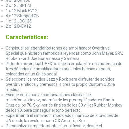
4 x 12 UK V30
2 x 12 JBF120
1 x 12 Black EV12
4 x 12 Stripped GB
1 x 12 JBG125
2 x 12 D-EV12
Características:
Consigue los legendarios tonos de amplificador Overdrive
Special que hicieron famosos a leyendas como John Mayer, SRV,
Robben Ford, Joe Bonamassa y Santana.
Potente motor dual UAFX: ofrece la emulación más auténtica de
tres décadas de amplificadores originales hechos a mano,
colocados en un único pedal.
Selecciona los modos Jazz y Rock para disfrutar de sonidos
overdrive nítidos y cremosos, o crea tu propio Custom ODS a
medida.
Escoge entre nueve combinaciones clásicas de
micrófono/altavoz, además de los preamplificadores Santa
Cruz de los 70, Skyliner de finales de los 80 y Hot Rubber Monkey
de los 90, para conseguir el tono perfecto.
Experimenta el innovador modelado dinámico de altavoces de
UA desde la revolucionaria OX Amp Top Box.
Personaliza completamente el amplificador, desde el