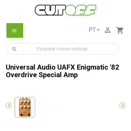

shopping_cart
menu
search
Universal Audio UAFX Enigmatic '82
Overdrive Special Amp

