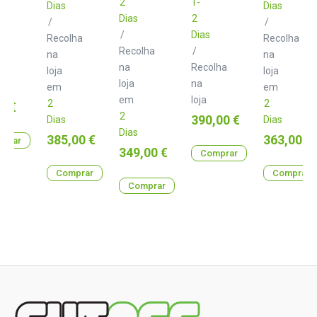
2
1-
Dias
Amplifier
Dias
Dias
2
/
/
/
Dias
Recolha
Recolha
Recolha
/
lha
na
na
na
Recolha
loja
loja
loja
na
em
em
em
loja
2
2
0 €
2
Preço
390,00 €
Dias
Dias
Dias
Preço
Preço
385,00 €
363,00 €
prar
Preço
349,00 €
Comprar
Comprar
Comprar
Comprar