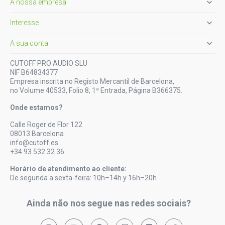

A nossa empresa

Interesse

A sua conta
CUTOFF PRO AUDIO SLU
NIF B64834377
Empresa inscrita no Registo Mercantil de Barcelona,
no Volume 40533, Folio 8, 1ª Entrada, Página B366375.
Onde estamos?
Calle Roger de Flor 122
08013 Barcelona
info@cutoff.es
+34 93 532 32 36
Horário de atendimento ao cliente:
De segunda a sexta-feira: 10h–14h y 16h–20h
Ainda não nos segue nas redes sociais?