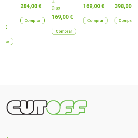
2
lha
Preço
Preço
Preço
284,00 €
169,00 €
398,00 €
Dias
Preço
169,00 €
Comprar
Comprar
Comprar
0 €
Comprar
prar