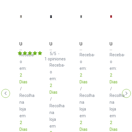
Universal
Universal
Universal
Universal
Audio
Audio
Audio
Audio
UAFX
UAFX
UAFX
UAFX
5
/
5
-
Receba-
Receba-
Receba-
Max
Orion
1176
ANTI
1
opiniones
o
o
o
Preamp
Tape
Studio
1992
Receba-
&
Echo
Compressor
High
em:
em:
em:
Dual
o
Gain
2
2
2
Compressor
Amp
saver
em:
rsal
Dias
Dias
Dias
2
o
ba-
/
/
/
Dias
Recolha
Recolha
Recolha
/
r
na
na
na
Recolha
loja
loja
loja
na
em
em
em
loja
2
2
2
em
Dias
Dias
Dias