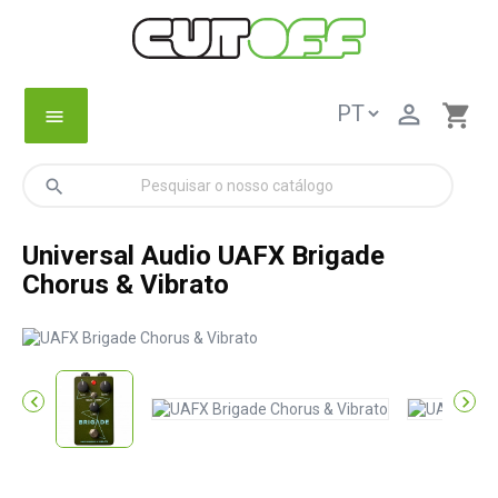

shopping_cart
menu
search
Universal Audio UAFX Brigade
Chorus & Vibrato

