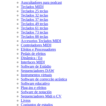
Auscultadores para podcast
Teclados MIDI
Teclados 25 teclas
Teclados 32 teclas
Teclados 37 teclas
Teclados 49 teclas
Teclados 61 teclas
Teclados 73 teclas
Teclados 88 teclas
Accesorios Teclados MIDI
Controladores MIDI
Efeitos e Processadores
Pedais de efeitos
Dinâmica / Eq
Interfaces MIDI
Software de Estúdio
Sequenciadores DAW
Instrumentos virtuais
Software de correcção acústica
Software educativo
Plug-ins e efeitos
Sofware de notación
Sequenciadores Midi o CV
Livros
Conjuntos de estudos