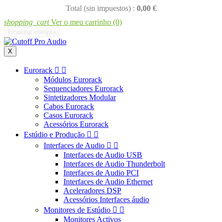
Total (sin impuestos) :
0,00 €
shopping_cart
Ver o meu carrinho
(0)
Finalizar compra
X
Eurorack


Módulos Eurorack
Sequenciadores Eurorack
Sintetizadores Modular
Cabos Eurorack
Casos Eurorack
Acessórios Eurorack
Estúdio e Produção


Interfaces de Audio


Interfaces de Audio USB
Interfaces de Audio Thunderbolt
Interfaces de Audio PCI
Interfaces de Audio Ethernet
Aceleradores DSP
Acessórios Interfaces áudio
Monitores de Estúdio


Monitores Activos