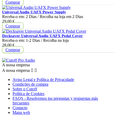
Comprar
Universal Audio UAFX Power Supply
Receba-o em:
2 Dias
/ Recolha na loja em
2 Dias
Preço
29,00 €
Comprar
Decksaver Universal Audio UAFX Pedal Cover
Receba-o em:
1-2 Dias
/ Recolha na loja
Preço
28,00 €
Comprar
A nossa empresa
A nossa empresa


Aviso Legal e Política de Privacidade
Condições de compra
Sobre o Cutoff
Política de Cookies
FAQS - Resolvemos tus preguntas y respuestas más
frecuentes
Contacto
Mapa web