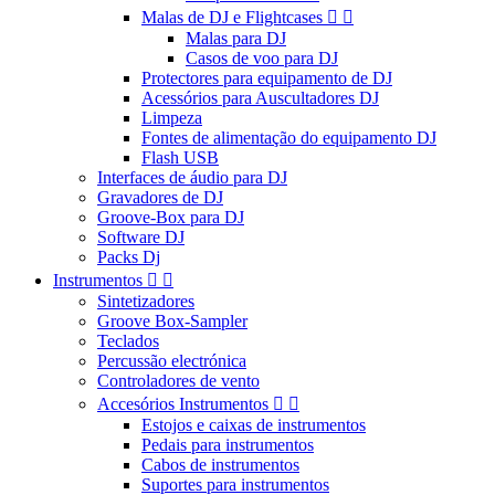
Malas de DJ e Flightcases


Malas para DJ
Casos de voo para DJ
Protectores para equipamento de DJ
Acessórios para Auscultadores DJ
Limpeza
Fontes de alimentação do equipamento DJ
Flash USB
Interfaces de áudio para DJ
Gravadores de DJ
Groove-Box para DJ
Software DJ
Packs Dj
Instrumentos


Sintetizadores
Groove Box-Sampler
Teclados
Percussão electrónica
Controladores de vento
Accesórios Instrumentos


Estojos e caixas de instrumentos
Pedais para instrumentos
Cabos de instrumentos
Suportes para instrumentos