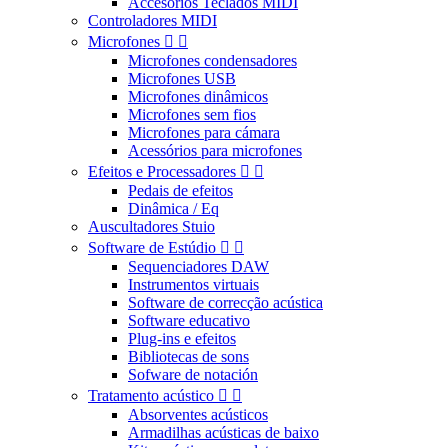
Accesorios Teclados MIDI
Controladores MIDI
Microfones


Microfones condensadores
Microfones USB
Microfones dinâmicos
Microfones sem fios
Microfones para cámara
Acessórios para microfones
Efeitos e Processadores


Pedais de efeitos
Dinâmica / Eq
Auscultadores Stuio
Software de Estúdio


Sequenciadores DAW
Instrumentos virtuais
Software de correcção acústica
Software educativo
Plug-ins e efeitos
Bibliotecas de sons
Sofware de notación
Tratamento acústico


Absorventes acústicos
Armadilhas acústicas de baixo