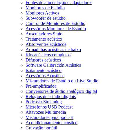
Fontes de alimentação e adaptadores
Monitores de Estúdio
Monitores Activos
Subwoofer de estúdio
Control de Monitores de Estudio
Acessórios Monitores de Estúdio
Auscultadores Stuio
Tratamento acústico
Absorventes acústicos
Armadilhas acústicas de baixo
Kits acústicos completos
Difusores acústicos
Software Calibración Acústica
Isolamento acústico
Acessórios Acústicos
Misturadores de Estúdio ou Live Studio
Pré-amplificador
Conversores de áudio analógico-digital
Relógios de estúdio digitais
Podcast / Streaming
Microfonos USB Podcast
Altavozes Multimedia
Misturadores para podcast
Acondicionamiento acústico
Gravação portátil