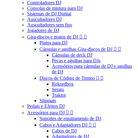
Controladores DJ
Consolas de mistura para DJ
Sistemas de DJ Digital
Auscultadores DJ
Auscultadores sem fios
Jogadores de DJ
Gira-discos e pratos de DJ


Platos para DJ
Cápsulas e agulhas Gira-discos de DJ


Cápsulas de deck DJ
Peças e agulhas para DJs
Acessórios para cápsulas de DJ e agulhas
de DJ
Discos de Código de Tempo


Rekordbox
Serato
Traktor
Slipmats
Pedais e Efeitos DJ
Acessórios para DJ


Suportes de equipamento de DJ
Cabos e Adaptadores DJ


Cabos de DJ
Adaptadores de DJ