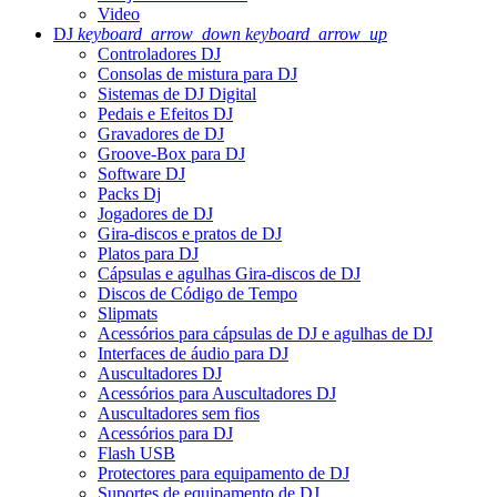
Video
DJ
keyboard_arrow_down
keyboard_arrow_up
Controladores DJ
Consolas de mistura para DJ
Sistemas de DJ Digital
Pedais e Efeitos DJ
Gravadores de DJ
Groove-Box para DJ
Software DJ
Packs Dj
Jogadores de DJ
Gira-discos e pratos de DJ
Platos para DJ
Cápsulas e agulhas Gira-discos de DJ
Discos de Código de Tempo
Slipmats
Acessórios para cápsulas de DJ e agulhas de DJ
Interfaces de áudio para DJ
Auscultadores DJ
Acessórios para Auscultadores DJ
Auscultadores sem fios
Acessórios para DJ
Flash USB
Protectores para equipamento de DJ
Suportes de equipamento de DJ