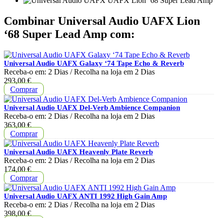
Combinar Universal Audio UAFX Lion
‘68 Super Lead Amp com:
Universal Audio UAFX Galaxy ‘74 Tape Echo & Reverb
Receba-o em:
2 Dias
/ Recolha na loja em
2 Dias
Preço
293,00 €
Comprar
Universal Audio UAFX Del-Verb Ambience Companion
Receba-o em:
2 Dias
/ Recolha na loja em
2 Dias
Preço
363,00 €
Comprar
Universal Audio UAFX Heavenly Plate Reverb
Receba-o em:
2 Dias
/ Recolha na loja em
2 Dias
Preço
174,00 €
Comprar
Universal Audio UAFX ANTI 1992 High Gain Amp
Receba-o em:
2 Dias
/ Recolha na loja em
2 Dias
Preço
398,00 €