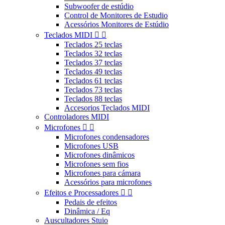
Subwoofer de estúdio
Control de Monitores de Estudio
Acessórios Monitores de Estúdio
Teclados MIDI


Teclados 25 teclas
Teclados 32 teclas
Teclados 37 teclas
Teclados 49 teclas
Teclados 61 teclas
Teclados 73 teclas
Teclados 88 teclas
Accesorios Teclados MIDI
Controladores MIDI
Microfones


Microfones condensadores
Microfones USB
Microfones dinâmicos
Microfones sem fios
Microfones para cámara
Acessórios para microfones
Efeitos e Processadores


Pedais de efeitos
Dinâmica / Eq
Auscultadores Stuio