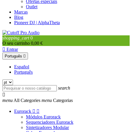
Ofertas especiais
Outlet
Marcas
Blog
Pioneer DJ | AlphaTheta
shopping_cart
0
O seu carrinho
0,00 €

Entrar
Português

Español
Português
search

menu
All Categories
menu
Categorias
Eurorack


Módulos Eurorack
Sequenciadores Eurorack
Sintetizadores Modular