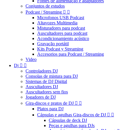
Fontes de alimentação e adaptadores
Conjuntos de estudos
Podcast / Streaming


Microfonos USB Podcast
Altavozes Multimedia
Misturadores para podcast
Auscultadores para podcast
Acondicionamiento acústico
Gravação portátil
Kits Podcast y Streaming
Accesorios para Podcast / Streaming
Video
Dj


Controladores DJ
Consolas de mistura para DJ
Sistemas de DJ Digital
Auscultadores DJ
Auscultadores sem fios
Jogadores de DJ
Gira-discos e pratos de DJ


Platos para DJ
Cápsulas e agulhas Gira-discos de DJ


Cápsulas de deck DJ
Peças e agulhas para DJs