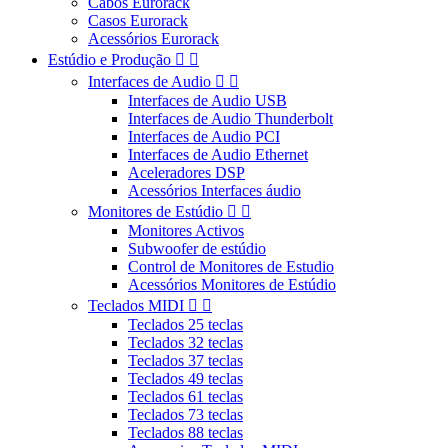
Cabos Eurorack
Casos Eurorack
Acessórios Eurorack
Estúdio e Produção


Interfaces de Audio


Interfaces de Audio USB
Interfaces de Audio Thunderbolt
Interfaces de Audio PCI
Interfaces de Audio Ethernet
Aceleradores DSP
Acessórios Interfaces áudio
Monitores de Estúdio


Monitores Activos
Subwoofer de estúdio
Control de Monitores de Estudio
Acessórios Monitores de Estúdio
Teclados MIDI


Teclados 25 teclas
Teclados 32 teclas
Teclados 37 teclas
Teclados 49 teclas
Teclados 61 teclas
Teclados 73 teclas
Teclados 88 teclas