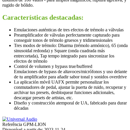
rugido de bólido.
Características destacadas:
Emulaciones auténticas de tres efectos de trémolo a válvulas
Preamplificador de válvulas perfectamente capturado para
conseguir tonos de trémolo gruesos y tridimensionales
Tres modos de trémolo: Dharma (trémolo armónico), 65 (onda
sinusoidal redonda) y Square (onda cuadrada más
entrecortada), Tap tempo integrado para sincronizar los
efectos de trémolo
Control de volumen y bypass true/buffered
Emulaciones de bypass de altavoces/micrófonos y uso delante
de tu amplificador para añadir sabor tonal y sonidos overdrive
La aplicación móvil UAFX permite personalizar los
conmutadores de pedal, ajustar la puerta de ruido, recuperar y
archivar tus presets, desbloquear funciones adicionales,
descargar presets de artistas, etc.
Diseño y construcción atemporal de UA, fabricado para durar
décadas
Referência
GPM-LION
Disponível a partir de:
2023-11-24