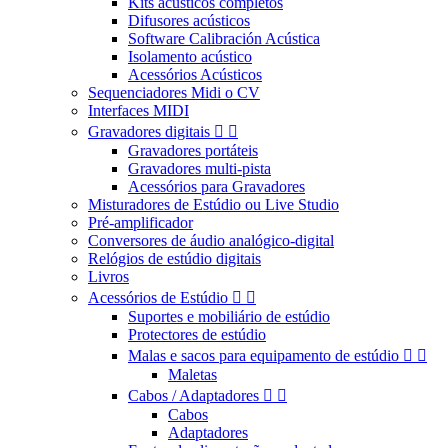
Kits acústicos completos
Difusores acústicos
Software Calibración Acústica
Isolamento acústico
Acessórios Acústicos
Sequenciadores Midi o CV
Interfaces MIDI
Gravadores digitais


Gravadores portáteis
Gravadores multi-pista
Acessórios para Gravadores
Misturadores de Estúdio ou Live Studio
Pré-amplificador
Conversores de áudio analógico-digital
Relógios de estúdio digitais
Livros
Acessórios de Estúdio


Suportes e mobiliário de estúdio
Protectores de estúdio
Malas e sacos para equipamento de estúdio


Maletas
Cabos / Adaptadores


Cabos
Adaptadores