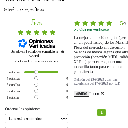
Referências específicas
5
5
/
5
/
5
Opinión verificada
La mejor emulación digital (pero 
en un pedal físico) de los Marshall
Plexi del mercado sin discusión.

Basado en
1
opiniones sometidas a
Se echa de menos alguna que otra
control
prestación (conexión MIDI, salida
Ver todas las reseñas de este sitio
XLR...) pero en conjunto una 
maravilla tanto para estudio como
para directo.
5
estrellas
1
4
estrellas
0
Opinión del
23/9/2024
, tras una
experiencia del
17/9/2024
por
L.P.
3
estrellas
0
2
estrellas
0
Útil
(0)
Informe
1
estrella
0
Ordenar las opiniones
1