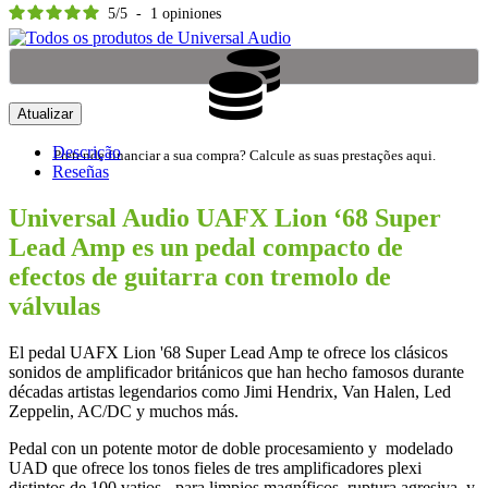
5
/
5
-
1
opiniones
Descrição
Pretende financiar a sua compra? Calcule as suas prestações aqui.
Reseñas
Universal Audio UAFX Lion ‘68 Super
Lead Amp es un pedal compacto de
efectos de guitarra con tremolo de
válvulas
El pedal UAFX Lion '68 Super Lead Amp te ofrece los clásicos
sonidos de amplificador británicos que han hecho famosos durante
décadas artistas legendarios como Jimi Hendrix, Van Halen, Led
Zeppelin, AC/DC y muchos más.
Pedal con un potente motor de doble procesamiento y modelado
UAD que ofrece los tonos fieles de tres amplificadores plexi
distintos de 100 vatios - para limpios magníficos, ruptura agresiva, y