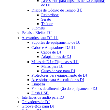
Acessórios para cápsulas de DJ e agulhas
de DJ
Discos de Código de Tempo


Rekordbox
Serato
Traktor
Slipmats
Pedais e Efeitos DJ
Acessórios para DJ


Suportes de equipamento de DJ
Cabos e Adaptadores DJ


Cabos de DJ
Adaptadores de DJ
Malas de DJ e Flightcases


Malas para DJ
Casos de voo para DJ
Protectores para equipamento de DJ
Acessórios para Auscultadores DJ
Limpeza
Fontes de alimentação do equipamento DJ
Flash USB
Interfaces de áudio para DJ
Gravadores de DJ
Groove-Box para DJ