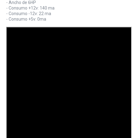
- Ancho de 6HP
- Consumo +12v: 140 ma
- Consumo -12v: 22 ma
- Consumo +5v: 0ma