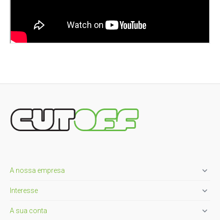

A nossa empresa

Interesse

A sua conta