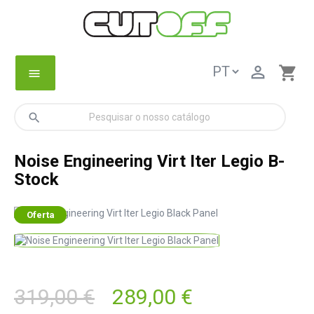

shopping_cart
menu
search
Noise Engineering Virt Iter Legio B-
Stock
Oferta
319,00 €
289,00 €