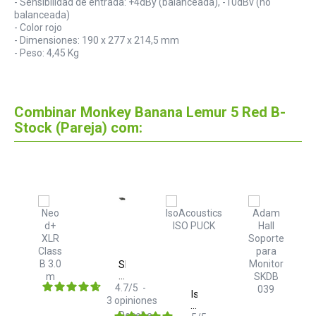
- Sensibilidad de entrada: +4dBy (balanceada), -10dBv (no
balanceada)
- Color rojo
- Dimensiones: 190 x 277 x 214,5 mm
- Peso: 4,45 Kg
Combinar Monkey Banana Lemur 5 Red B-
Stock (Pareja) com:
Skum
Acoustics
Fotter
4.7
/
5
-
IsoAcoustics
3
opiniones
ISO
nt
Receba-