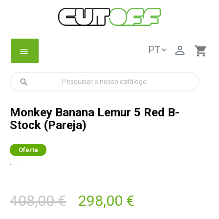

shopping_cart
menu
search
Monkey Banana Lemur 5 Red B-
Stock (Pareja)
Oferta
408,00 €
298,00 €