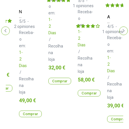
PUCK
5
/
5
-
1
opiniones
o
ba-
Neo
Receba-
em:
d+
Adam
o
1-
XLR
5
/
5
-
Hall
em:
Class
SKDB
2
2
opiniones
4
/
5
-
B
039
1-
1
opiniones
Receba-
Dias
3.0
Soporte
Receba-
2
m
o
/
para
Monitor
o
Dias
em:
Recolha
em:
/
1-
na
lha
1-
Recolha
2
loja
2
na
Dias
Preço
32,00 €
Dias
loja
/
00 €
/
Preço
Recolha
58,00 €
Comprar
Recolha
na
prar
na
loja
Comprar
loja
Preço
49,00 €
Preço
39,00 €
Comprar
Comprar