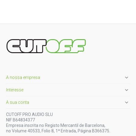

A nossa empresa

Interesse

A sua conta
CUTOFF PRO AUDIO SLU
NIF B64834377
Empresa inscrita no Registo Mercantil de Barcelona,
no Volume 40533, Folio 8, 1ª Entrada, Página B366375.