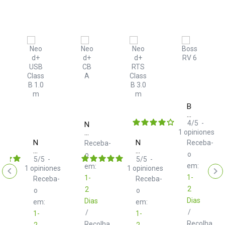
Boss
RV
6
4
/
5
-
Neo
d+
1
opiniones
CB
Neo
Neo
Receba-
ba-
Receba-
l
A
d+
d+
o
o
USB
RTS
5
/
5
-
5
/
5
-
em:
Class
em:
Class
1
opiniones
1
opiniones
B
B
1-
1-
Receba-
Receba-
1.0
3.0
2
2
m
o
m
o
Dias
Dias
em:
em:
/
/
1-
1-
Recolha
lha
Recolha
2
2