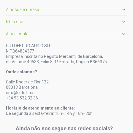

A nossa empresa

Interesse

A sua conta
CUTOFF PRO AUDIO SLU
NIF B64834377
Empresa inscrita no Registo Mercantil de Barcelona,
no Volume 40533, Folio 8, 1ª Entrada, Página B366375.
Onde estamos?
Calle Roger de Flor 122
08013 Barcelona
info@cutoff.es
+34 93 532 32 36
Horário de atendimento ao cliente:
De segunda a sexta-feira: 10h–14h y 16h–20h
Ainda não nos segue nas redes sociais?