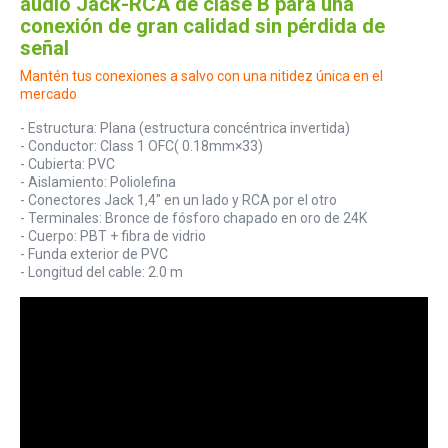
audio Jack-RCA de clase B para una
conexión de gran calidad sin pérdida de
señal
Mantén tus conexiones a salvo con una nitidez única en el
mercado
- Estructura: Plana (estructura concéntrica invertida)
- Conductor: Class 1 OFC( 0.18mm×33)
- Cubierta: PVC
- Aislamiento: Poliolefina
- Conectores Jack 1,4" en un lado y RCA por el otro
- Terminales: Bronce de fósforo chapado en oro de 24K
- Cuerpo: PBT + fibra de vidrio
- Funda exterior de PVC
- Longitud del cable: 2.0 m