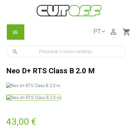

shopping_cart
menu
search
Neo D+ RTS Class B 2.0 M
43,00 €