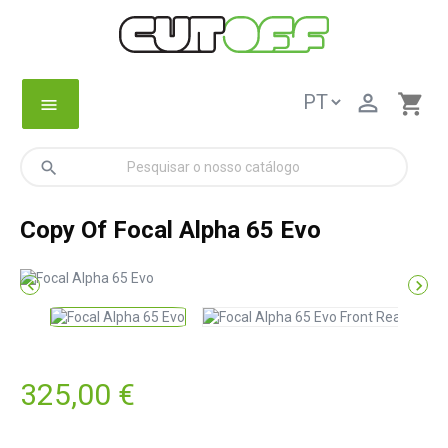

shopping_cart
menu
search
Copy Of Focal Alpha 65 Evo


325,00 €