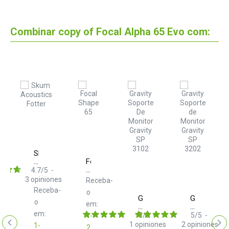
Combinar copy of Focal Alpha 65 Evo com:
Skum
Acoustics
Focal
Fotter
Shape
ty
4.7
/
5
-
65
3
opiniones
Receba-
ba-
Receba-
o
Gravity
Gravity
o
em:
SP
SP
em:
3102
3202
5
/
5
-
5
/
5
-
1-
Soporte
Soporte
1
opiniones
2
opiniones
1-
2