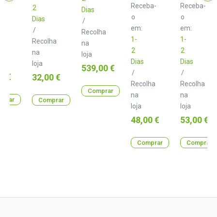
De
de
Receba-
Receba-
2
Monitor
Monitor
Dias
o
o
Dias
/
em:
em:
/
Recolha
1-
1-
lha
Recolha
na
2
2
na
loja
Dias
Dias
loja
Preço
539,00 €
/
/
0 €
Preço
32,00 €
Recolha
Recolha
Comprar
na
na
prar
Comprar
loja
loja
Preço
Preço
48,00 €
53,00 €
Comprar
Comprar