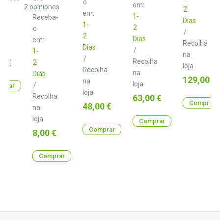
o
de
Cable
em:
2
opiniones
2
Monitor
XLR
em:
1-
Receba-
hembra
Dias
1-
lha
2
a
o
/
2
XLR
Dias
em:
Recolha
macho
Dias
/
1-
3
na
/
m
0 €
Recolha
2
loja
Recolha
na
Dias
Preço
129,00 €
na
loja
/
prar
loja
Recolha
Preço
63,00 €
Comprar
Preço
48,00 €
na
loja
Comprar
Comprar
Preço
8,00 €
Comprar