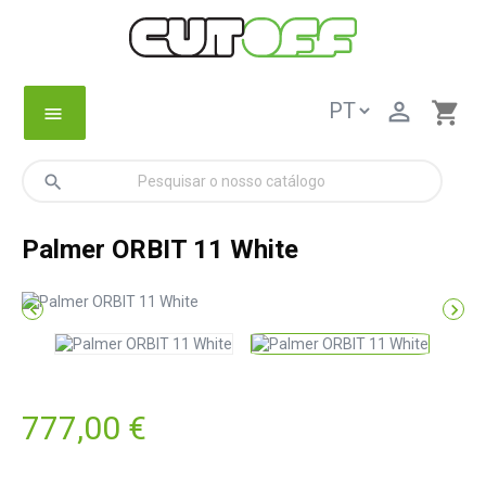

shopping_cart
menu
search
Palmer ORBIT 11 White


777,00 €