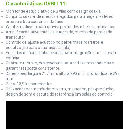
Características ORBIT 11:
Monitor de estúdio ativo de 3 vias com design coaxial.
Conjunto coaxial de médios e agudos para imagem estéreo
precisa e boa coerência de fase.
Woofer dedicado para graves profundos e bem controlados.
Amplificação ativa multivia integrada, otimizada para cada
transdutor.
Controlo de ajuste acústico no painel traseiro (filtros e
equalização para adaptação à sala).
Entradas de áudio balanceadas para integração profissional no
estúdio.
Gabinete robusto, desenvolvido para reduzir ressonâncias e
garantir resposta consistente.
Dimensões: largura 217 mm, altura 293 mm, profundidade 292
mm.
Peso: 13,9 kg por monitor.
Utilização recomendada: mistura, mastering, pós‑produção,
design de som e escuta de referência em salas de controlo.