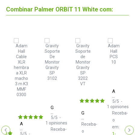
Combinar Palmer ORBIT 11 White com:
Adam
Hall
PCS
5
/
5
-
ba-
e
10
1
opiniones
Gravity
Distribuidor
SP
Gravity
Receba-
de
3102
5
/
5
-
SP
corriente
o
Soporte
3202
1
opiniones
Adam
Receba-
con
De
em:
VT
Hall
Receba-
protección
o
Monitor
Soporte
K3MMF0300
5
/
5
-
1-