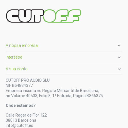

A nossa empresa

Interesse

A sua conta
CUTOFF PRO AUDIO SLU
NIF B64834377
Empresa inscrita no Registo Mercantil de Barcelona,
no Volume 40533, Folio 8, 1ª Entrada, Página B366375.
Onde estamos?
Calle Roger de Flor 122
08013 Barcelona
info@cutoff.es