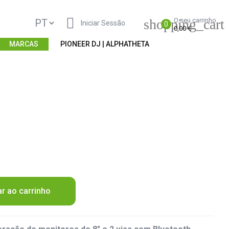

shopping_cart
O seu carrinho
Iniciar Sessão
0
0,00 €
MARCAS
PIONEER DJ | ALPHATHETA
ar ao carrinho