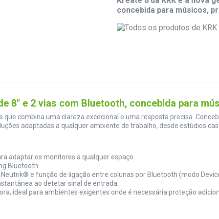
Kreate 8 da KRK é a nova g
concebida para músicos, pr
de 8" e 2 vias com Bluetooth, concebida para mú
s que combina uma clareza excecional e uma resposta precisa. Concebi
oluções adaptadas a qualquer ambiente de trabalho, desde estúdios case
ara adaptar os monitores a qualquer espaço.
ng Bluetooth.
Neutrik® e função de ligação entre colunas por Bluetooth (modo Device
tantânea ao detetar sinal de entrada.
ora, ideal para ambientes exigentes onde é necessária proteção adicion