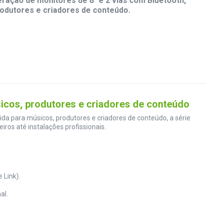
eração de monitores de 8" e 2 vias com Bluetooth,
odutores e criadores de conteúdo.
sicos, produtores e criadores de conteúdo
da para músicos, produtores e criadores de conteúdo, a série
iros até instalações profissionais.
 Link).
al.