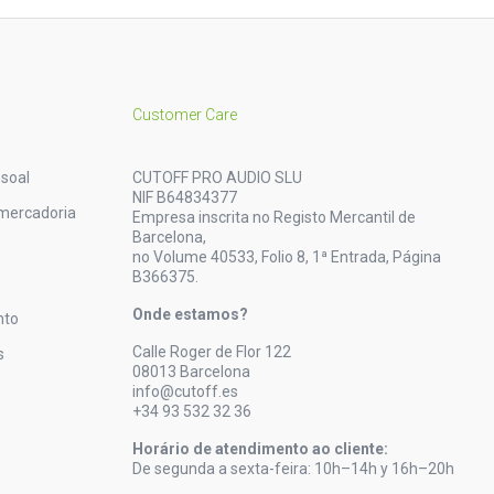
Customer Care
soal
CUTOFF PRO AUDIO SLU
NIF B64834377
mercadoria
Empresa inscrita no Registo Mercantil de
Barcelona,
no Volume 40533, Folio 8, 1ª Entrada, Página
B366375.
Onde estamos?
nto
Calle Roger de Flor 122
s
08013 Barcelona
info@cutoff.es
+34 93 532 32 36
Horário de atendimento ao cliente:
De segunda a sexta-feira: 10h–14h y 16h–20h