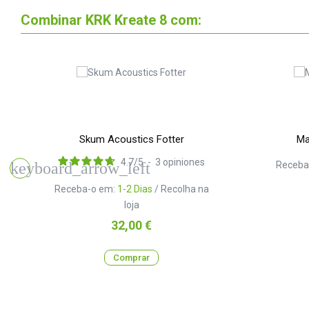
Combinar KRK Kreate 8 com:
Skum Acoustics Fotter
Ma
4.7
/
5
-
3
opiniones
Receba
Receba-o em:
1-2 Dias
/ Recolha na
loja
Preço
32,00 €
Comprar