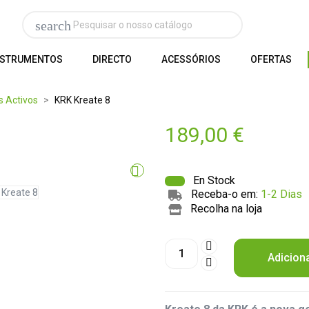
search
NSTRUMENTOS
DIRECTO
ACESSÓRIOS
OFERTAS
s Activos
KRK Kreate 8
189,00 €

En Stock
Receba-o em:
1-2 Dias
Recolha na loja
Adicion