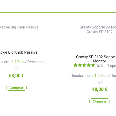
ckie Big Knob Passive
Gravity SP 3102 Soport
Monitor
-o em:
1-2 Dias
/ Recolha na
5
/
5
-
1
opi
loja
Preço
68,00 €
Receba-o em:
1-2 Dias
/ Re
loja
Comprar
Preço
48,00 €
Comprar