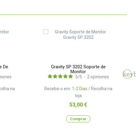
e De
Gravity SP 3202 Soporte de
Monitor
niones
5
/
5
-
2
opiniones
colha na
Receba-o em:
1-2 Dias
/ Recolha na
loja
Preço
53,00 €
Comprar