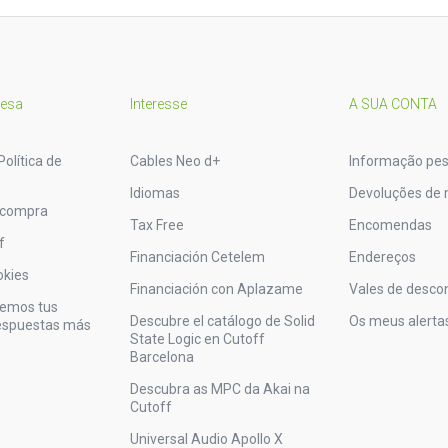
resa
Interesse
A SUA CONTA
Política de
Cables Neo d+
Informação pes
Idiomas
Devoluções de 
 compra
Tax Free
Encomendas
f
Financiación Cetelem
Endereços
okies
Financiación con Aplazame
Vales de desco
vemos tus
Descubre el catálogo de Solid
Os meus alerta
respuestas más
State Logic en Cutoff
Barcelona
Descubra as MPC da Akai na
Cutoff
Universal Audio Apollo X