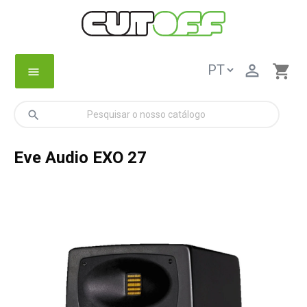

shopping_cart
menu
search
Eve Audio EXO 27