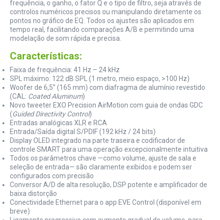
frequência, o ganho, o fator Q e o tipo de filtro, seja através de
controlos numéricos precisos ou manipulando diretamente os
pontos no gráfico de EQ. Todos os ajustes são aplicados em
tempo real, facilitando comparações A/B e permitindo uma
modelação de som rápida e precisa.
Características:
Faixa de frequência: 41 Hz – 24 kHz
SPL máximo: 122 dB SPL (1 metro, meio espaço, >100 Hz)
Woofer de 6,5” (165 mm) com diafragma de alumínio revestido
(CAL:
Coated Aluminum
)
Novo tweeter EXO Precision AirMotion com guia de ondas GDC
(
Guided Directivity Control
)
Entradas analógicas XLR e RCA
Entrada/Saída digital S/PDIF (192 kHz / 24 bits)
Display OLED integrado na parte traseira e codificador de
controle SMART para uma operação excepcionalmente intuitiva
Todos os parâmetros chave —como volume, ajuste de sala e
seleção de entrada— são claramente exibidos e podem ser
configurados com precisão
Conversor A/D de alta resolução, DSP potente e amplificador de
baixa distorção
Conectividade Ethernet para o app EVE Control (disponível em
breve)