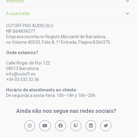

Interesse

A sua conta
CUTOFF PRO AUDIO SLU
NIF B64834377
Empresa inscrita no Registo Mercantil de Barcelona,
no Volume 40533, Folio 8, 1ª Entrada, Página B366375.
Onde estamos?
Calle Roger de Flor 122
08013 Barcelona
info@cutoff.es
+34 93 532 32 36
Horário de atendimento ao cliente:
De segunda a sexta-feira: 10h–14h y 16h–20h
Ainda não nos segue nas redes sociais?