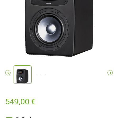


549,00 €