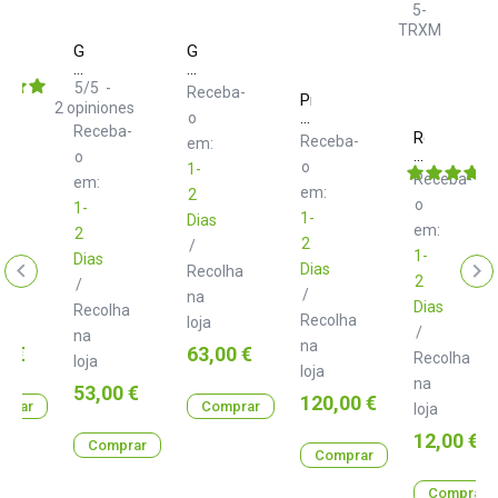
ty
Gravity
Gravity
SP
SP
3202
3202
5
/
5
-
ba-
Receba-
Presonus
Soporte
VT
2
opiniones
MicroStation
o
de
Soporte
Receba-
BT
Roland
Monitor
de
Receba-
em:
RCC-
o
Monitor
o
1-
5-
Receba-
em:
TRXM
em:
2
o
1-
1-
Dias
em:
2
2
/
1-
Dias
Dias
lha
Recolha
2
/
/
na
Dias
Recolha
Recolha
loja
/
na
na
Preço
0 €
63,00 €
Recolha
loja
loja
na
Preço
53,00 €
Preço
120,00 €
prar
Comprar
loja
Preço
12,00 €
Comprar
Comprar
Comprar