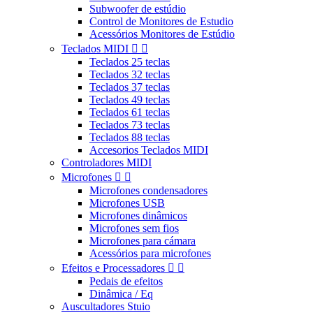
Subwoofer de estúdio
Control de Monitores de Estudio
Acessórios Monitores de Estúdio
Teclados MIDI


Teclados 25 teclas
Teclados 32 teclas
Teclados 37 teclas
Teclados 49 teclas
Teclados 61 teclas
Teclados 73 teclas
Teclados 88 teclas
Accesorios Teclados MIDI
Controladores MIDI
Microfones


Microfones condensadores
Microfones USB
Microfones dinâmicos
Microfones sem fios
Microfones para cámara
Acessórios para microfones
Efeitos e Processadores


Pedais de efeitos
Dinâmica / Eq
Auscultadores Stuio