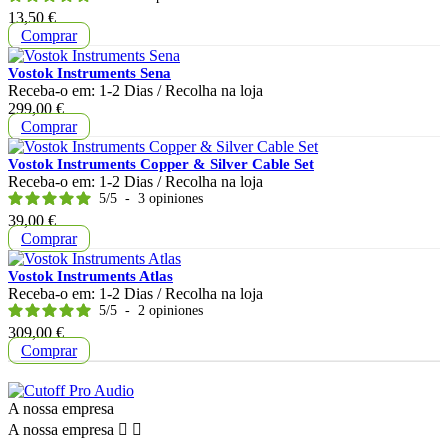
Preço
13,50 €
Comprar
Vostok Instruments Sena
Receba-o em:
1-2 Dias
/ Recolha na loja
Preço
299,00 €
Comprar
Vostok Instruments Copper & Silver Cable Set
Receba-o em:
1-2 Dias
/ Recolha na loja
5
/
5
-
3
opiniones
Preço
39,00 €
Comprar
Vostok Instruments Atlas
Receba-o em:
1-2 Dias
/ Recolha na loja
5
/
5
-
2
opiniones
Preço
309,00 €
Comprar
A nossa empresa
A nossa empresa

