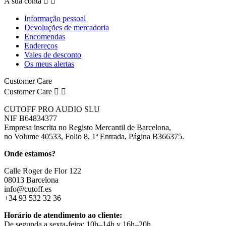
A sua conta


Informação pessoal
Devoluções de mercadoria
Encomendas
Endereços
Vales de desconto
Os meus alertas
Customer Care
Customer Care


CUTOFF PRO AUDIO SLU
NIF B64834377
Empresa inscrita no Registo Mercantil de Barcelona,
no Volume 40533, Folio 8, 1ª Entrada, Página B366375.
Onde estamos?
Calle Roger de Flor 122
08013 Barcelona
info@cutoff.es
+34 93 532 32 36
Horário de atendimento ao cliente:
De segunda a sexta-feira: 10h–14h y 16h–20h