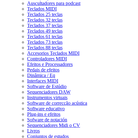
Auscultadores para podcast
Teclados MIDI
Teclados 25 teclas
Teclados 32 teclas
Teclados 37 teclas
Teclados 49 teclas
Teclados 61 teclas
Teclados 73 teclas
Teclados 88 teclas
Accesorios Teclados MIDI
Controladores MIDI
Efeitos e Processadores
Pedais de efeitos
Dinâmica / Eq
Interfaces MIDI
Software de Estúdio
Sequenciadores DAW
Instrumentos virtuais
Software de correcção acústica
Software educativo
Plug-ins e efeitos
Sofware de notación
Sequenciadores Midi o CV
Livros
Conjuntos de estudos