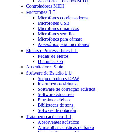
Accesorios Teclados MIDI
Controladores MIDI
Microfones


Microfones condensadores
Microfones USB
Microfones dinâmicos
Microfones sem fios
Microfones para cámara
Acessórios para microfones
Efeitos e Processadores


Pedais de efeitos
Dinâmica / Eq
Auscultadores Stuio
Software de Estúdio


Sequenciadores DAW
Instrumentos virtuais
Software de correcção acústica
Software educativo
Plug-ins e efeitos
Bibliotecas de sons
Sofware de notación
Tratamento acústico


Absorventes acústicos
Armadilhas acústicas de baixo