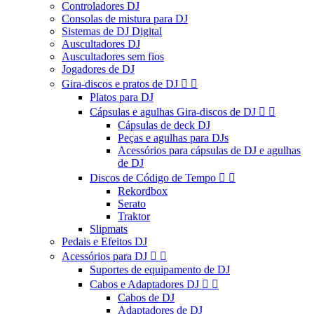
Controladores DJ
Consolas de mistura para DJ
Sistemas de DJ Digital
Auscultadores DJ
Auscultadores sem fios
Jogadores de DJ
Gira-discos e pratos de DJ


Platos para DJ
Cápsulas e agulhas Gira-discos de DJ


Cápsulas de deck DJ
Peças e agulhas para DJs
Acessórios para cápsulas de DJ e agulhas
de DJ
Discos de Código de Tempo


Rekordbox
Serato
Traktor
Slipmats
Pedais e Efeitos DJ
Acessórios para DJ


Suportes de equipamento de DJ
Cabos e Adaptadores DJ


Cabos de DJ
Adaptadores de DJ