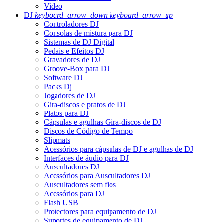
Video
DJ
keyboard_arrow_down
keyboard_arrow_up
Controladores DJ
Consolas de mistura para DJ
Sistemas de DJ Digital
Pedais e Efeitos DJ
Gravadores de DJ
Groove-Box para DJ
Software DJ
Packs Dj
Jogadores de DJ
Gira-discos e pratos de DJ
Platos para DJ
Cápsulas e agulhas Gira-discos de DJ
Discos de Código de Tempo
Slipmats
Acessórios para cápsulas de DJ e agulhas de DJ
Interfaces de áudio para DJ
Auscultadores DJ
Acessórios para Auscultadores DJ
Auscultadores sem fios
Acessórios para DJ
Flash USB
Protectores para equipamento de DJ
Suportes de equipamento de DJ