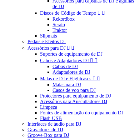
Acessórios para cápsulas de DJ e agulhas
de DJ
Discos de Código de Tempo


Rekordbox
Serato
Traktor
Slipmats
Pedais e Efeitos DJ
Acessórios para DJ


Suportes de equipamento de DJ
Cabos e Adaptadores DJ


Cabos de DJ
Adaptadores de DJ
Malas de DJ e Flightcases


Malas para DJ
Casos de voo para DJ
Protectores para equipamento de DJ
Acessórios para Auscultadores DJ
Limpeza
Fontes de alimentação do equipamento DJ
Flash USB
Interfaces de áudio para DJ
Gravadores de DJ
Groove-Box para DJ