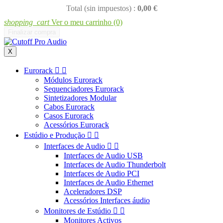
Total (sin impuestos) :
0,00 €
shopping_cart
Ver o meu carrinho
(0)
Finalizar compra
X
Eurorack


Módulos Eurorack
Sequenciadores Eurorack
Sintetizadores Modular
Cabos Eurorack
Casos Eurorack
Acessórios Eurorack
Estúdio e Produção


Interfaces de Audio


Interfaces de Audio USB
Interfaces de Audio Thunderbolt
Interfaces de Audio PCI
Interfaces de Audio Ethernet
Aceleradores DSP
Acessórios Interfaces áudio
Monitores de Estúdio


Monitores Activos