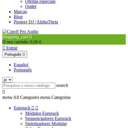
Ofertas especiais
Outlet
Marcas
Blog
Pioneer DJ | AlphaTheta
shopping_cart
0
O seu carrinho
0,00 €

Entrar
Português

Español
Português
search

menu
All Categories
menu
Categorias
Eurorack


Módulos Eurorack
Sequenciadores Eurorack
Sintetizadores Modular