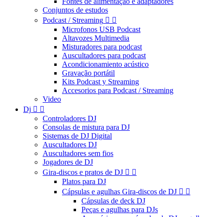
Fontes de alimentação e adaptadores
Conjuntos de estudos
Podcast / Streaming


Microfonos USB Podcast
Altavozes Multimedia
Misturadores para podcast
Auscultadores para podcast
Acondicionamiento acústico
Gravação portátil
Kits Podcast y Streaming
Accesorios para Podcast / Streaming
Video
Dj


Controladores DJ
Consolas de mistura para DJ
Sistemas de DJ Digital
Auscultadores DJ
Auscultadores sem fios
Jogadores de DJ
Gira-discos e pratos de DJ


Platos para DJ
Cápsulas e agulhas Gira-discos de DJ


Cápsulas de deck DJ
Peças e agulhas para DJs