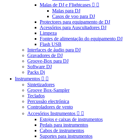
Malas de DJ e Flightcases


Malas para DJ
Casos de voo para DJ
Protectores para equipamento de DJ
Acessórios para Auscultadores DJ
Limpeza
Fontes de alimentação do equipamento DJ
Flash USB
Interfaces de áudio para DJ
Gravadores de DJ
Groove-Box para DJ
Software DJ
Packs Dj
Instrumentos


Sintetizadores
Groove Box-Sampler
Teclados
Percussão electrónica
Controladores de vento
Accesórios Instrumentos


Estojos e caixas de instrumentos
Pedais para instrumentos
Cabos de instrumentos
Suportes para instrumentos