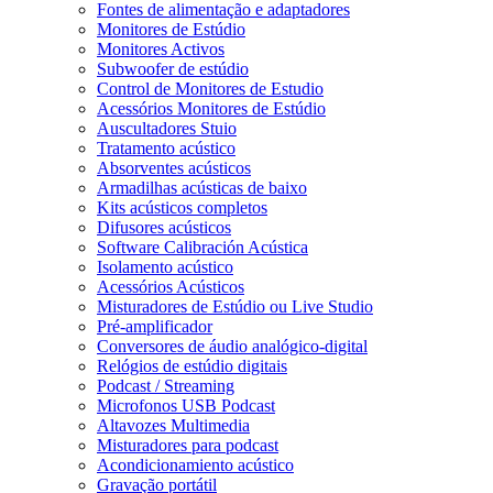
Fontes de alimentação e adaptadores
Monitores de Estúdio
Monitores Activos
Subwoofer de estúdio
Control de Monitores de Estudio
Acessórios Monitores de Estúdio
Auscultadores Stuio
Tratamento acústico
Absorventes acústicos
Armadilhas acústicas de baixo
Kits acústicos completos
Difusores acústicos
Software Calibración Acústica
Isolamento acústico
Acessórios Acústicos
Misturadores de Estúdio ou Live Studio
Pré-amplificador
Conversores de áudio analógico-digital
Relógios de estúdio digitais
Podcast / Streaming
Microfonos USB Podcast
Altavozes Multimedia
Misturadores para podcast
Acondicionamiento acústico
Gravação portátil