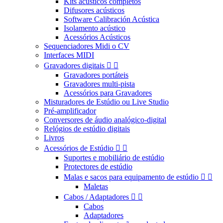
Kits acústicos completos
Difusores acústicos
Software Calibración Acústica
Isolamento acústico
Acessórios Acústicos
Sequenciadores Midi o CV
Interfaces MIDI
Gravadores digitais


Gravadores portáteis
Gravadores multi-pista
Acessórios para Gravadores
Misturadores de Estúdio ou Live Studio
Pré-amplificador
Conversores de áudio analógico-digital
Relógios de estúdio digitais
Livros
Acessórios de Estúdio


Suportes e mobiliário de estúdio
Protectores de estúdio
Malas e sacos para equipamento de estúdio


Maletas
Cabos / Adaptadores


Cabos
Adaptadores