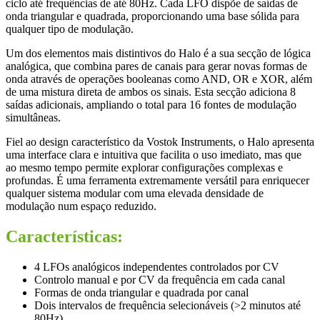
ciclo até frequências de até 80Hz. Cada LFO dispõe de saídas de
onda triangular e quadrada, proporcionando uma base sólida para
qualquer tipo de modulação.
Um dos elementos mais distintivos do Halo é a sua secção de lógica
analógica, que combina pares de canais para gerar novas formas de
onda através de operações booleanas como AND, OR e XOR, além
de uma mistura direta de ambos os sinais. Esta secção adiciona 8
saídas adicionais, ampliando o total para 16 fontes de modulação
simultâneas.
Fiel ao design característico da Vostok Instruments, o Halo apresenta
uma interface clara e intuitiva que facilita o uso imediato, mas que
ao mesmo tempo permite explorar configurações complexas e
profundas. É uma ferramenta extremamente versátil para enriquecer
qualquer sistema modular com uma elevada densidade de
modulação num espaço reduzido.
Características:
4 LFOs analógicos independentes controlados por CV
Controlo manual e por CV da frequência em cada canal
Formas de onda triangular e quadrada por canal
Dois intervalos de frequência selecionáveis (>2 minutos até
80Hz)