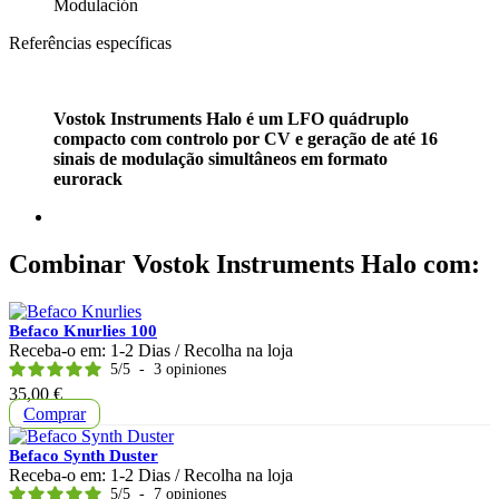
Modulación
Referências específicas
Vostok Instruments Halo é um LFO quádruplo
compacto com controlo por CV e geração de até 16
sinais de modulação simultâneos em formato
eurorack
Combinar Vostok Instruments Halo com:
Befaco Knurlies 100
Receba-o em:
1-2 Dias
/ Recolha na loja
5
/
5
-
3
opiniones
Preço
35,00 €
Comprar
Befaco Synth Duster
Receba-o em:
1-2 Dias
/ Recolha na loja
5
/
5
-
7
opiniones