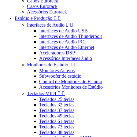
Cabos Eurorack
Casos Eurorack
Acessórios Eurorack
Estúdio e Produção


Interfaces de Audio


Interfaces de Audio USB
Interfaces de Audio Thunderbolt
Interfaces de Audio PCI
Interfaces de Audio Ethernet
Aceleradores DSP
Acessórios Interfaces áudio
Monitores de Estúdio


Monitores Activos
Subwoofer de estúdio
Control de Monitores de Estudio
Acessórios Monitores de Estúdio
Teclados MIDI


Teclados 25 teclas
Teclados 32 teclas
Teclados 37 teclas
Teclados 49 teclas
Teclados 61 teclas
Teclados 73 teclas
Teclados 88 teclas