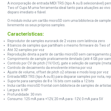
A incorporação de entrada MIDI TRS (tipo A ou B selecionável) per
Two of Cups M uma ferramenta ideal tanto para atuações ao vivo co
disparo imediato e fiável.
O módulo inclui um cartão microSD com uma biblioteca de samples
livremente os seus próprios samples.
Características:
Reprodutor de samples eurorack de 2 vozes com latência zero
8 bancos de samples que partilham o mesmo firmware do Two o
Até 32 samples por voz
Reprodução direta a partir de cartão microSD sem carregamento 
Comprimento de sample praticamente ilimitado (até 4 GB por sam
Controlo por CV de pitch (1V/Oct), gate e seleção de sample (met
Controlo de decaimento da envolvente interna por voz
Ajuste de volume, offset de pitch ±2 oitavas e modo loop por voz
Entrada MIDI TRS (tipo A ou B) para disparar samples por nota, r
Suporte para samples de 8 e 16 bits com saída a 12 bits
Inclui cartão microSD frontal com biblioteca de samples de artist
Largura: 6 HP
Profundidade: 30 mm
Consumo: 125 mA para +12V, 20 mA para -12V, 0 mA para 5V