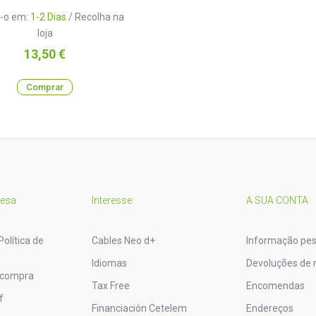
-o em:
1-2 Dias
/ Recolha na
loja
Preço
13,50 €
Comprar
resa
Interesse
A SUA CONTA
Política de
Cables Neo d+
Informação pes
Idiomas
Devoluções de 
 compra
Tax Free
Encomendas
f
Financiación Cetelem
Endereços