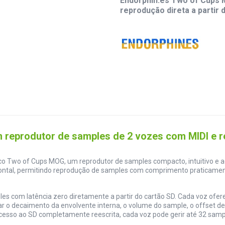
Endorphin.es Two of Cups 
reprodução direta a partir
 reprodutor de samples de 2 vozes com MIDI e re
ico Two of Cups MOG, um reprodutor de samples compacto, intuitivo e 
rontal, permitindo reprodução de samples com comprimento praticament
 com latência zero diretamente a partir do cartão SD. Cada voz ofere
o decaimento da envolvente interna, o volume do sample, o offset de pit
cesso ao SD completamente reescrita, cada voz pode gerir até 32 samp