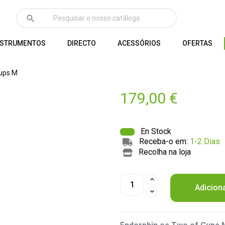
search
NSTRUMENTOS
DIRECTO
ACESSÓRIOS
OFERTAS
Cups M
179,00 €
En Stock
Receba-o em:
1-2 Dias
Recolha na loja
Adicion