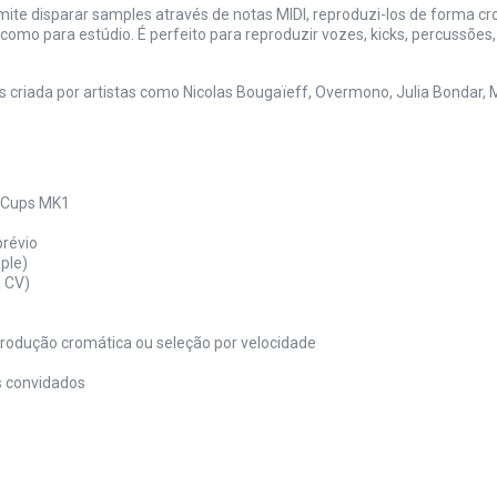
mite disparar samples através de notas MIDI, reproduzi-los de forma c
mo para estúdio. É perfeito para reproduzir vozes, kicks, percussões, 
 criada por artistas como Nicolas Bougaïeff, Overmono, Julia Bondar, 
f Cups MK1
prévio
ple)
a CV)
eprodução cromática ou seleção por velocidade
as convidados