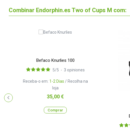
Combinar Endorphin.es Two of Cups M com:
Befaco Knurlies 100
5
/
5
-
3
opiniones
Receba-o em:
1-2 Dias
/ Recolha na
loja
Preço
35,00 €
Comprar