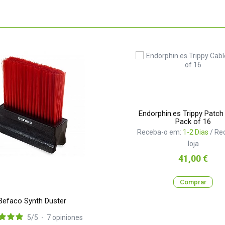
Endorphin.es Trippy Patch
Pack of 16
Receba-o em:
1-2 Dias
/ Re
loja
Preço
41,00 €
Comprar
Befaco Synth Duster
5
/
5
-
7
opiniones