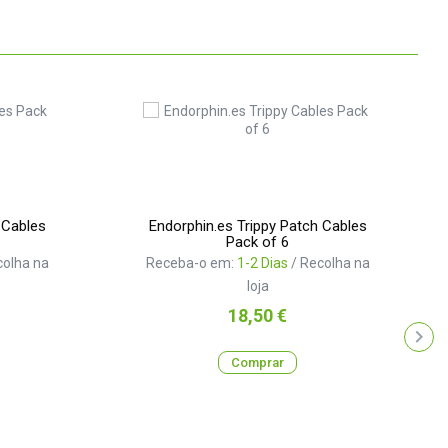
 Cables
Endorphin.es Trippy Patch Cables
Pack of 6
colha na
Receba-o em:
1-2 Dias
/ Recolha na
loja
Preço
18,50 €
Comprar