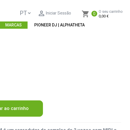

O seu carrinho
shopping_cart
Iniciar Sessão
0
0,00 €
MARCAS
PIONEER DJ | ALPHATHETA
ar ao carrinho