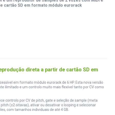
M é um reprodutor de samples de 2 vozes com MIDI e
 de cartão SD em formato módulo eurorack
produção direta a partir de cartão SD em
acessível em formato módulo eurorack de 6 HP. Esta nova versão
e ilimitado e um controlo muito mais flexível tanto por CV como
ce controlo por CV de pitch, gate e seleção de sample (meta
ch (±2 oitavas), ativar ou desativar o looping e selecionar
les, com tamanhos individuais de até 4 GB.