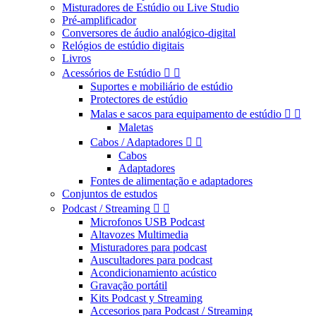
Misturadores de Estúdio ou Live Studio
Pré-amplificador
Conversores de áudio analógico-digital
Relógios de estúdio digitais
Livros
Acessórios de Estúdio


Suportes e mobiliário de estúdio
Protectores de estúdio
Malas e sacos para equipamento de estúdio


Maletas
Cabos / Adaptadores


Cabos
Adaptadores
Fontes de alimentação e adaptadores
Conjuntos de estudos
Podcast / Streaming


Microfonos USB Podcast
Altavozes Multimedia
Misturadores para podcast
Auscultadores para podcast
Acondicionamiento acústico
Gravação portátil
Kits Podcast y Streaming
Accesorios para Podcast / Streaming