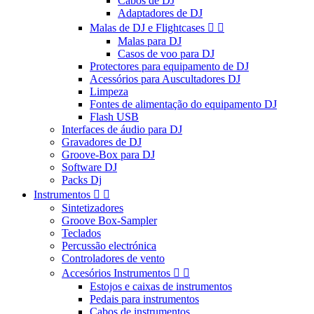
Cabos de DJ
Adaptadores de DJ
Malas de DJ e Flightcases


Malas para DJ
Casos de voo para DJ
Protectores para equipamento de DJ
Acessórios para Auscultadores DJ
Limpeza
Fontes de alimentação do equipamento DJ
Flash USB
Interfaces de áudio para DJ
Gravadores de DJ
Groove-Box para DJ
Software DJ
Packs Dj
Instrumentos


Sintetizadores
Groove Box-Sampler
Teclados
Percussão electrónica
Controladores de vento
Accesórios Instrumentos


Estojos e caixas de instrumentos
Pedais para instrumentos
Cabos de instrumentos