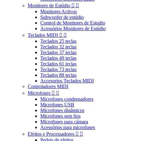
Monitores de Estúdio


Monitores Activos
Subwoofer de estúdio
Control de Monitores de Estudio
Acessórios Monitores de Estúdio
Teclados MIDI


Teclados 25 teclas
Teclados 32 teclas
Teclados 37 teclas
Teclados 49 teclas
Teclados 61 teclas
Teclados 73 teclas
Teclados 88 teclas
Accesorios Teclados MIDI
Controladores MIDI
Microfones


Microfones condensadores
Microfones USB
Microfones dinâmicos
Microfones sem fios
Microfones para cámara
Acessórios para microfones
Efeitos e Processadores


Pedais de efeitos