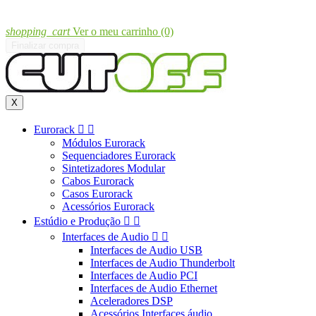
shopping_cart
Ver o meu carrinho
(0)
Finalizar compra
X
Eurorack


Módulos Eurorack
Sequenciadores Eurorack
Sintetizadores Modular
Cabos Eurorack
Casos Eurorack
Acessórios Eurorack
Estúdio e Produção


Interfaces de Audio


Interfaces de Audio USB
Interfaces de Audio Thunderbolt
Interfaces de Audio PCI
Interfaces de Audio Ethernet
Aceleradores DSP
Acessórios Interfaces áudio