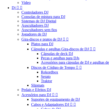
Video
Dj


Controladores DJ
Consolas de mistura para DJ
Sistemas de DJ Digital
Auscultadores DJ
Auscultadores sem fios
Jogadores de DJ
Gira-discos e pratos de DJ


Platos para DJ
Cápsulas e agulhas Gira-discos de DJ


Cápsulas de deck DJ
Peças e agulhas para DJs
Acessórios para cápsulas de DJ e agulhas d
Discos de Código de Tempo


Rekordbox
Serato
Traktor
Slipmats
Pedais e Efeitos DJ
Acessórios para DJ


Suportes de equipamento de DJ
Cabos e Adaptadores DJ

