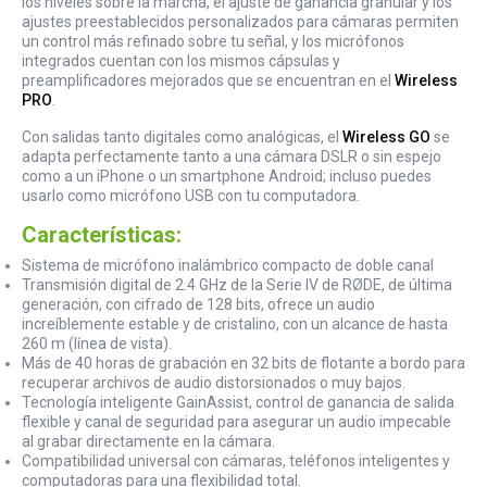
los niveles sobre la marcha, el ajuste de ganancia granular y los
ajustes preestablecidos personalizados para cámaras permiten
un control más refinado sobre tu señal, y los micrófonos
integrados cuentan con los mismos cápsulas y
preamplificadores mejorados que se encuentran en el
Wireless
PRO
.
Con salidas tanto digitales como analógicas, el
Wireless GO
se
adapta perfectamente tanto a una cámara DSLR o sin espejo
como a un iPhone o un smartphone Android; incluso puedes
usarlo como micrófono USB con tu computadora.
Características:
Sistema de micrófono inalámbrico compacto de doble canal
Transmisión digital de 2.4 GHz de la Serie IV de RØDE, de última
generación, con cifrado de 128 bits, ofrece un audio
increíblemente estable y de cristalino, con un alcance de hasta
260 m (línea de vista).
Más de 40 horas de grabación en 32 bits de flotante a bordo para
recuperar archivos de audio distorsionados o muy bajos.
Tecnología inteligente GainAssist, control de ganancia de salida
flexible y canal de seguridad para asegurar un audio impecable
al grabar directamente en la cámara.
Compatibilidad universal con cámaras, teléfonos inteligentes y
computadoras para una flexibilidad total.