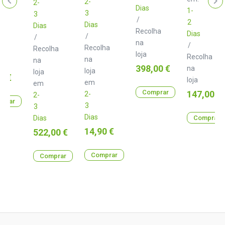
2-
2-
Dias
1-
3
3
/
2
Dias
Dias
Recolha
Dias
/
/
lha
na
/
Recolha
Recolha
loja
Recolha
na
na
Preço
398,00 €
na
loja
loja
0 €
loja
em
em
Comprar
Preço
147,00 €
2-
2-
prar
3
3
Dias
Dias
Comprar
Preço
14,90 €
Preço
522,00 €
Comprar
Comprar