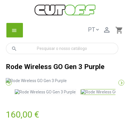

shopping_cart
menu
search
Rode Wireless GO Gen 3 Purple


160,00 €