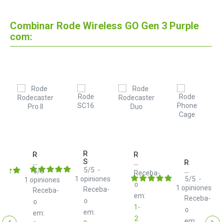
Combinar Rode Wireless GO Gen 3 Purple
com:
Rode
Rode
Rode
SC16
Rodecaster
Rodecaster
Rode
Pro
5
/
5
-
Duo
Phone
view
5
/
5
-
Receba-
II
Cage
1
opiniones
5
/
5
-
1
opiniones
ba-
o
e
1
opiniones
Receba-
Receba-
em:
Receba-
o
o
1-
o
em:
em:
2
em: