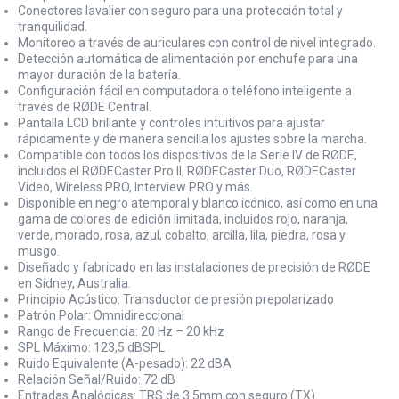
Conectores lavalier con seguro para una protección total y
tranquilidad.
Monitoreo a través de auriculares con control de nivel integrado.
Detección automática de alimentación por enchufe para una
mayor duración de la batería.
Configuración fácil en computadora o teléfono inteligente a
través de RØDE Central.
Pantalla LCD brillante y controles intuitivos para ajustar
rápidamente y de manera sencilla los ajustes sobre la marcha.
Compatible con todos los dispositivos de la Serie IV de RØDE,
incluidos el RØDECaster Pro II, RØDECaster Duo, RØDECaster
Video, Wireless PRO, Interview PRO y más.
Disponible en negro atemporal y blanco icónico, así como en una
gama de colores de edición limitada, incluidos rojo, naranja,
verde, morado, rosa, azul, cobalto, arcilla, lila, piedra, rosa y
musgo.
Diseñado y fabricado en las instalaciones de precisión de RØDE
en Sídney, Australia.
Principio Acústico: Transductor de presión prepolarizado
Patrón Polar: Omnidireccional
Rango de Frecuencia: 20 Hz – 20 kHz
SPL Máximo: 123,5 dBSPL
Ruido Equivalente (A-pesado): 22 dBA
Relación Señal/Ruido: 72 dB
Entradas Analógicas: TRS de 3.5mm con seguro (TX)