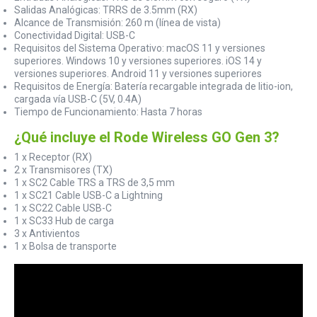
Salidas Analógicas: TRRS de 3.5mm (RX)
Alcance de Transmisión: 260 m (línea de vista)
Conectividad Digital: USB-C
Requisitos del Sistema Operativo: macOS 11 y versiones
superiores. Windows 10 y versiones superiores. iOS 14 y
versiones superiores. Android 11 y versiones superiores
Requisitos de Energía: Batería recargable integrada de litio-ion,
cargada vía USB-C (5V, 0.4A)
Tiempo de Funcionamiento: Hasta 7 horas
¿Qué incluye el Rode Wireless GO Gen 3?
1 x Receptor (RX)
2 x Transmisores (TX)
1 x SC2 Cable TRS a TRS de 3,5 mm
1 x SC21 Cable USB-C a Lightning
1 x SC22 Cable USB-C
1 x SC33 Hub de carga
3 x Antivientos
1 x Bolsa de transporte