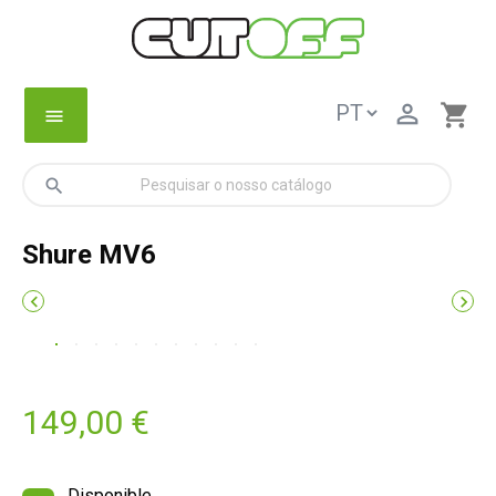

shopping_cart
menu
search
Shure MV6


149,00 €
Disponible