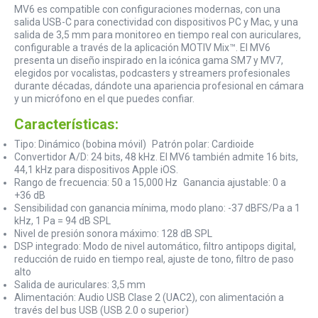
MV6 es compatible con configuraciones modernas, con una
salida USB-C para conectividad con dispositivos PC y Mac, y una
salida de 3,5 mm para monitoreo en tiempo real con auriculares,
configurable a través de la aplicación MOTIV Mix™. El MV6
presenta un diseño inspirado en la icónica gama SM7 y MV7,
elegidos por vocalistas, podcasters y streamers profesionales
durante décadas, dándote una apariencia profesional en cámara
y un micrófono en el que puedes confiar.
Características:
Tipo: Dinámico (bobina móvil) Patrón polar: Cardioide
Convertidor A/D: 24 bits, 48 kHz. El MV6 también admite 16 bits,
44,1 kHz para dispositivos Apple iOS.
Rango de frecuencia: 50 a 15,000 Hz Ganancia ajustable: 0 a
+36 dB
Sensibilidad con ganancia mínima, modo plano: -37 dBFS/Pa a 1
kHz, 1 Pa = 94 dB SPL
Nivel de presión sonora máximo: 128 dB SPL
DSP integrado: Modo de nivel automático, filtro antipops digital,
reducción de ruido en tiempo real, ajuste de tono, filtro de paso
alto
Salida de auriculares: 3,5 mm
Alimentación: Audio USB Clase 2 (UAC2), con alimentación a
través del bus USB (USB 2.0 o superior)