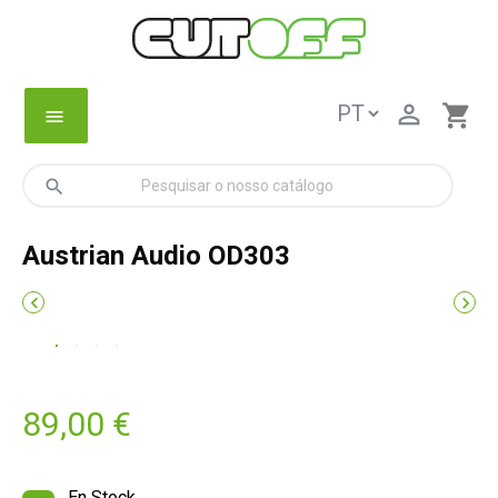

shopping_cart
menu
search
Austrian Audio OD303


89,00 €
En Stock