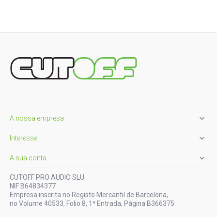

A nossa empresa

Interesse

A sua conta
CUTOFF PRO AUDIO SLU
NIF B64834377
Empresa inscrita no Registo Mercantil de Barcelona,
no Volume 40533, Folio 8, 1ª Entrada, Página B366375.