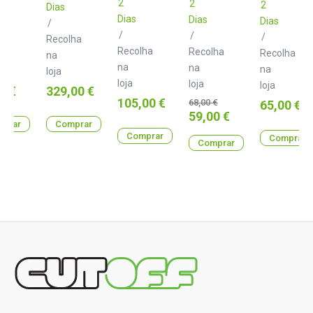
2
2
2
Dias
Dias
Dias
Dias
/
/
/
/
lha
Recolha
Recolha
Recolha
Recolha
na
na
na
na
loja
loja
loja
loja
Preço
0 €
329,00 €
Preço
105,00 €
Preço
68,00 €
Preço
65,00 €
normal
Preço
59,00 €
prar
Comprar
Comprar
Comprar
Comprar