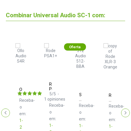
Combinar Universal Audio SC-1 com:
Oferta
Rode
PSA1+
ty
Ollo
Audio
5
/
5
-
512
Rode
S4R
1
opiniones
Audio
XLR-
ba-
Receba-
512-
6
Receba-
Receba-
Receba-
o
BBA
Orange
o
o
o
em:
em:
em:
em:
1-
1-
1-
1-
2