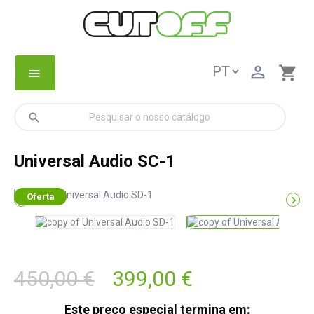

shopping_cart
menu
search
Universal Audio SC-1
Oferta


450,00 €
399,00 €
Este preço especial termina em: