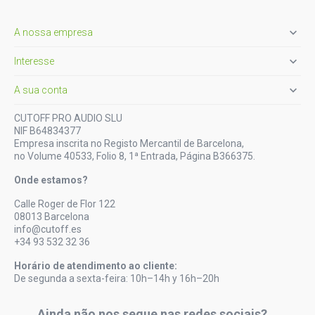

A nossa empresa

Interesse

A sua conta
CUTOFF PRO AUDIO SLU
NIF B64834377
Empresa inscrita no Registo Mercantil de Barcelona,
no Volume 40533, Folio 8, 1ª Entrada, Página B366375.
Onde estamos?
Calle Roger de Flor 122
08013 Barcelona
info@cutoff.es
+34 93 532 32 36
Horário de atendimento ao cliente:
De segunda a sexta-feira: 10h–14h y 16h–20h
Ainda não nos segue nas redes sociais?