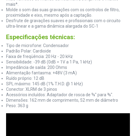
mais*.
Molde o som das suas gravações com os controlos de filtro,
proximidade e eixo, mesmo após a captação.
Desfrute de gravações suaves e profissionais com o circuito
ultra-linear e a gama dinâmica alargada do SC-1
Especificações técnicas:
Tipo de microfone: Condensador
Padrão Polar: Cardioide
Faixa de freqüência: 20 Hz - 20 kHz
Sensibilidade: -39 dB (0dB = 1V a 1 Pa, 1 kHz)
Impedância de saída: 200 Ohms
Alimentação fantasma: +48V (3 mA)
Ruído próprio: 12 dB
SPL máximo: 145 dB (1% T.H.D. @ 1 kHz)
Conector: XLRM de 3 pinos
Acessórios incluídos: Adaptador de rosca de ⅝" para ⅜".
Dimensões: 162 mm de comprimento, 52 mm de diâmetro
Peso: 363 g